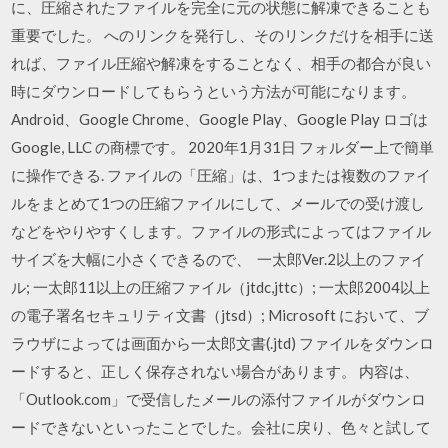
に、圧縮されたファイルを完全に元の状態に解凍できることも
重要でした。 へのリンクを発行し、そのリンクだけを相手に送
れば、ファイル圧縮や解凍をすることなく、相手の都合が良い
時にダウンロードしてもらうという方法が可能になります。
Android、Google Chrome、Google Play、Google Play ロゴは
Google, LLC の商標です。 2020年1月31日 フォルダー上で簡単
に操作できる. ファイルの「圧縮」は、1つまたは複数のファイ
ルをまとめて1つの圧縮ファイルにして、メールでの受け渡し
などをやりやすくします。ファイルの形式によってはファイル
サイズを大幅に小さくできるので、 一太郎Ver.2以上のファイ
ル; 一太郎11以上の圧縮ファイル（jtdc,jttc）; 一太郎2004以上
の電子署名セキュリティ文書（jtsd）; Microsoft において、ブ
ラウザによっては画面から一太郎文書(.jtd) ファイルをダウンロ
ードすると、正しく保存されない場合があります。 内容は、
「Outlook.com」で受信したメールの添付ファイルがダウンロ
ードできないといったことでした。会社に戻り、色々と試して