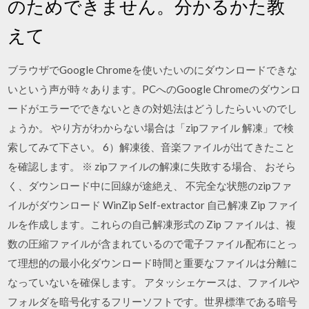
のためできません。分かるかた教
えて
ブラウザでGoogle Chromeを使いたいのにダウンロードできな
いという声が時々あります。PCへのGoogle Chromeのダウンロ
ードがエラーでできないときの対処法はどうしたらいいのでし
ょうか。 やり方がわからない場合は「zipファイル 解凍」で検
索してみて下さい。 6）解凍後、音楽ファイルが出てきたこと
を確認します。 ※ zipファイルの解凍に失敗する場合、 おそら
く、ダウンロード中に回線が途絶え、 不完全な状態のzipファ
イルがダウンロード WinZip Self-extractor 自己解凍 Zip ファイ
ルを作成します。これらの自己解凍形式の Zip ファイルは、複
数の圧縮ファイルが含まれているので電子ファイル配布にとっ
て理想的の最小化ダウンロード時間と重要なファイルは分離に
なっていないを確保します。 アタッシェケースは、ファイルや
フォルダを暗号化するフリーソフトです。世界標準である暗号