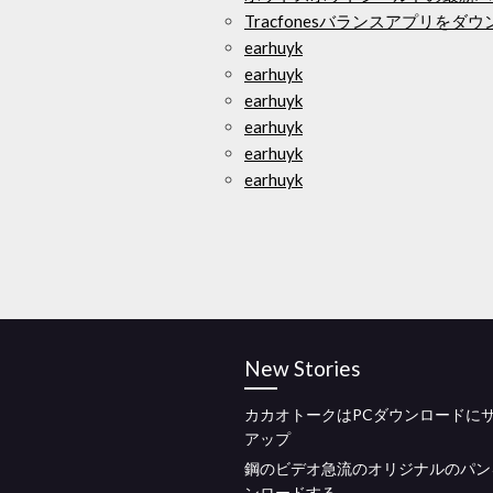
Tracfonesバランスアプリをダ
earhuyk
earhuyk
earhuyk
earhuyk
earhuyk
earhuyk
New Stories
カカオトークはPCダウンロードに
アップ
鋼のビデオ急流のオリジナルのパン
ンロードする