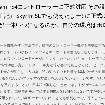
 Steam PS4コントローラーに正式対応 そ
） Skyrim SEでも使えたよー! に正
が一体いつになるのか、自分の環境はボロ
ート機能を使う方法です。標準のコントローラー機能を有効にするには
れます。そのかわりにマウスとキーボードが使えなくなります。 
ゃあ、直接ダウンロードページにリンクしたらいいだとぉ！！ 作者さ
情報や使い方、インストール方法等が書いてあるからね。 セーブデー
せんが知らない人の為に私の知っている対策を1.03パッチの影響のセ
yrimの攻略「PS3版をなんとかプレイする方法」を説明しているページです。
化を導入することで、日本語で楽しむことができますが ゲームのバ
います。 自動更新をオフにする機能がSTEAMにはないですが幸
に愛用されているMODの1つですね。 とても便利なので、導入して
なので そこまで難しくないと思います。 また、日本語に対応して