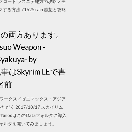
DONエピタフロード ラスニテ地方の攻略メモ
グする方法 71625 rain 感想と攻略
 LEの両方あります。
uo Weapon -
yakuya- by
事はSkyrim LEで書
名前
 ベセスダ・ソフトワークス／ゼニマックス・アジア
く 2017/10/17 スカイリム
modはこのDataフォルダに導入
フォルダを開いてみましょう。