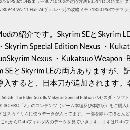
 2015/02/26 PS3のDNSエラー80710102の対応方法 83514 D
0944 VA-11 Hall-A(ヴァルハラ)の攻略メモ 71850 PS3でデフラ
の紹介です。Skyrim SEとSkyrim
 Special Edition Nexus ・Kukats
suoSkyrim Nexus ・Kukatsuo Weapon -B
rim SEとSkyrim LEの両方ありますが、記
を導入すると、日本刀が追加されます。
66 GB The Elder Scrolls V:Skyrim Special Edition
 内容 ※CERO「Z」のコンテンツ（ゲーム本編及び体験版）をご購入いただ
ルダ はスカイリムに使うデータが入ってます。 一部を除いてほとんどの
これからDataフォルダ内のデータを見ていきます。まずはData