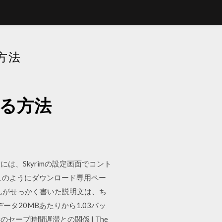
る方法
ドする方法
、Skyrimの設定画面でコント
このようにダウンロード専用ペー
んがせっかく書いた説明文は、ち
タ20MBあたりから1.03パッ
ーブ時間遅滞との関係 | The