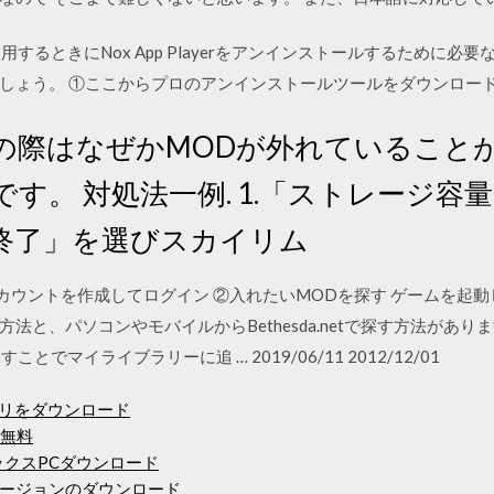
使用するときにNox App Playerをアンインストールするために
しょう。 ①ここからプロのアンインストールツールをダウンロー
日 その際はなぜかMODが外れているこ
す。 対処法一例. 1.「ストレージ容
終了」を選びスカイリム
da.net のアカウントを作成してログイン ②入れたいMODを探す ゲーム
、パソコンやモバイルからBethesda.netで探す方法があります。 B
押すことでマイライブラリーに追 … 2019/06/11 2012/12/01
 PCアプリをダウンロード
ド無料
ックスPCダウンロード
ージョンのダウンロード