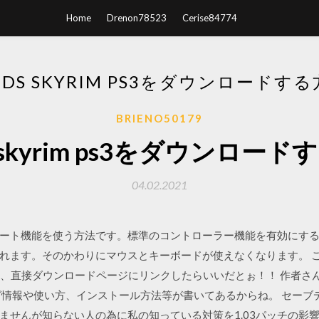
Home
Drenon78523
Cerise84774
DS SKYRIM PS3をダウンロードす
BRIENO50179
 skyrim ps3をダウンロー
04.02.2021
ート機能を使う方法です。標準のコントローラー機能を有効にするには
れます。そのかわりにマウスとキーボードが使えなくなります。 
ゃあ、直接ダウンロードページにリンクしたらいいだとぉ！！ 作者さ
情報や使い方、インストール方法等が書いてあるからね。 セーブデー
せんが知らない人の為に私の知っている対策を1.03パッチの影響のセ