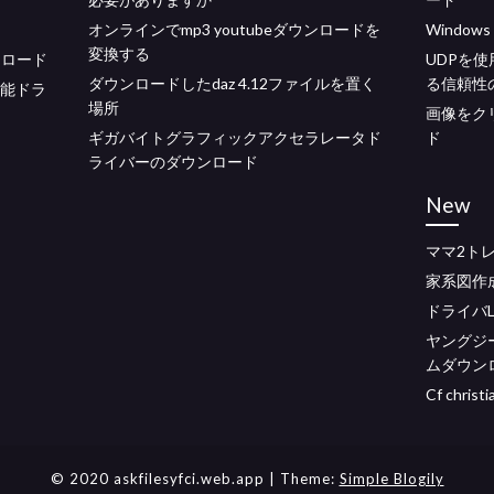
オンラインでmp3 youtubeダウンロードを
Windo
変換する
ンロード
UDPを
ダウンロードしたdaz 4.12ファイルを置く
る信頼性
ド可能ドラ
場所
画像をク
ギガバイトグラフィックアクセラレータド
ド
ライバーのダウンロード
New
ママ2ト
家系図作
ドライバLo
ヤングジ
ムダウンロ
Cf christi
© 2020 askfilesyfci.web.app
| Theme:
Simple Blogily