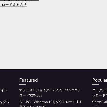
ウンロードする方法
Featured
Popula
サイン
マシュメロジョイタイム2アルバムダウン
グーグル
ロード320kbps
ンロード
をダウ
古いPCにWindows 10をダウンロードする
Cdrから
必要がありますか
ード