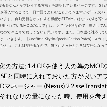
yrimの攻略「PS3版をなんとかプレイする方法」を説明しているページです。
化を導入することで、日本語で楽しむことができますが ゲームのバ
います。 自動更新をオフにする機能がSTEAMにはないですが幸
に愛用されているMODの1つですね。 とても便利なので、導入して
なので そこまで難しくないと思います。 また、日本語に対応してい
ます。 【Unofficial Skyrim Special Edition Patc
がひとつ。これは英語版なので、修正が入ったところは英語になっ
語化の方法; 1.4 CKを使う人の為のM
kyrim SEと同時に入れておいた方が良
Dマネージャー (Nexus) 2.2 sseTranslator 
 MODがそれなりの量になった時、使用を考