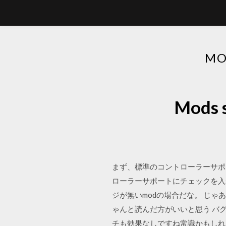
MO
Mods
まず、標準のコントローラーサポ
ローラーサポートにチェックを入
ジが無いmodの場合だな。 じ
ゃんと読んだ方がいいと思う バグ
チも効果なしですね常識かもしれま