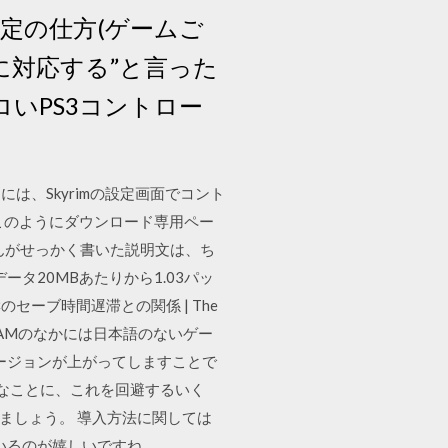
の設定の仕方(ゲームご
式に対応する”と言った
いPS3コントロー
、Skyrimの設定画面でコント
このようにダウンロード専用ペー
んがせっかく書いた説明文は、ち
タ20MBあたりから1.03パッ
ーブ時間遅滞との関係 | The
 STEAMのなかには日本語のないゲー
ージョンが上がってしますことで
いなことに、これを回避するいく
みましょう。 導入方法に関しては
いるのが嬉しいですね。