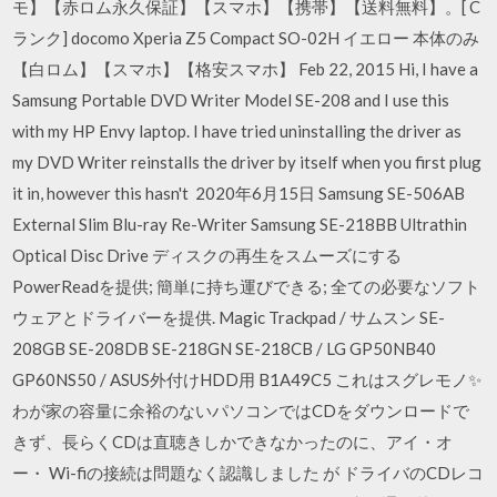
モ】【赤ロム永久保証】【スマホ】【携帯】【送料無料】。[ C
ランク] docomo Xperia Z5 Compact SO-02H イエロー 本体のみ
【白ロム】【スマホ】【格安スマホ】 Feb 22, 2015 Hi, I have a
Samsung Portable DVD Writer Model SE-208 and I use this
with my HP Envy laptop. I have tried uninstalling the driver as
my DVD Writer reinstalls the driver by itself when you first plug
it in, however this hasn't 2020年6月15日 Samsung SE-506AB
External Slim Blu-ray Re-Writer Samsung SE-218BB Ultrathin
Optical Disc Drive ディスクの再生をスムーズにする
PowerReadを提供; 簡単に持ち運びできる; 全ての必要なソフト
ウェアとドライバーを提供. Magic Trackpad / サムスン SE-
208GB SE-208DB SE-218GN SE-218CB / LG GP50NB40
GP60NS50 / ASUS外付けHDD用 B1A49C5 これはスグレモノ✨
わが家の容量に余裕のないパソコンではCDをダウンロードで
きず、長らくCDは直聴きしかできなかったのに、アイ・オ
ー・ Wi-fiの接続は問題なく認識しました が ドライバのCDレコ