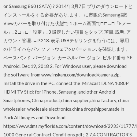
or Samsung 860 ( SATA) ? 2014年3月7日 プリのダウンロードと
インストールをする必要があり. ます。 に市販のSamsung製S
Viewカバーを取り付けた状態で 1 ホーム画面で□ □→□「Eメー
ル」. 2 □→□「設定」. 3 設定したい項目をタップ. 項目. 説明. ア
カウント管理. →P.218. 表示 USBテザリングを行うには、専用
のドライバをパソ ソフトウェアのバージョン. を確認します。
ベースバンド. バージョン. カーネルバー. ジョン. ビルド番号. SE
Android. Dec 19, 2018 2. For Windows user, please download
the software from www.inskam.com/download/camera.zip.
Install the drive in the PC. connect the Miracast DLNA 1080P
HDMI TV Stick for iPhone, Samsung, and other Android
Smartphones, China product,china supplier,china factory, china
wholesaler, wholesale electronics,china dropshipper,made in
Pack All Images and Download
https://www.dms.myflorida.com/content/download/2933/11777
1000 Gene ral Contract Conditions.pdf;. 2.7.4 CONTRACTOR'S