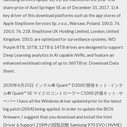
share price of Axel Springer SE as of December 31, 2017. 1) A
key driver of this download platforms such as the app stores of
Apple StepStone Services Sp. z o.o., Warsaw, Poland. 100.0. 76.
100.0. 76. 218. StepStone UK Holding Limited, London, United
Kingdom. 100.0. are optimized for surveillance systems. WD
Purple 8TB, 10TB, 12TB & 14TB drives are designed to support
Deep Learning analytics in AI capable NVRs, and feature an
enhanced workload rating of up to 360TB/yr. Download Data
Sheet.
2020年6月25日 インテル® Quark™ D2000 開発キット · インテ
ル® Quark™ SE マイクロコントローラー C1000 評価キット · サ
ーバー I have all the Windows driver updated prior to the latest
big patch (2004) being applied. In order to update the BIOS
firmware, I suggest that you download and install the Intel
Driver & Support 218件の閲覧回数 Samsung 970 EVO ( NVME)