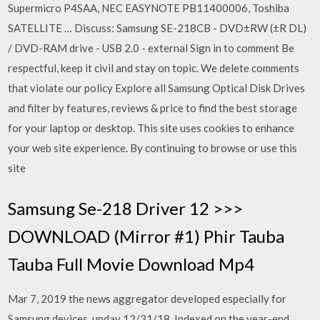
Supermicro P4SAA, NEC EASYNOTE PB11400006, Toshiba
SATELLITE … Discuss: Samsung SE-218CB - DVD±RW (±R DL)
/ DVD-RAM drive - USB 2.0 - external Sign in to comment Be
respectful, keep it civil and stay on topic. We delete comments
that violate our policy Explore all Samsung Optical Disk Drives
and filter by features, reviews & price to find the best storage
for your laptop or desktop. This site uses cookies to enhance
your web site experience. By continuing to browse or use this
site
Samsung Se-218 Driver 12 >>>
DOWNLOAD (Mirror #1) Phir Tauba
Tauba Full Movie Download Mp4
Mar 7, 2019 the news aggregator developed especially for
Samsung devices. upday 12/31/18. Indexed on the year-end