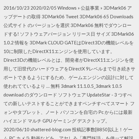
2016/10/23 2020/02/05 Windows » 公益事業 » 3DMark06 ア
ップデートの取得 3DMark06 Tweet 3DMark06 65 Downloads
公式サイト のバージョンを選択 3DMark06 無料でダウンロー
ドする! ソフトウェアバージョン リリース日 サイズ 3DMark06
1.0.2 情報を 3DMark CLOUD GATEはDirect3Dの機能レベルを
10に制限したDirectX11エンジンを使用しています。
Direct3Dの機能レベルとは、開発者がDirectX11エンジンを使
用して旧世代のハードウェアをDirectX 9レベルまで引き続きサ
ポートできるようにするため、ゲームエンジンの設計に対して
使われてているより … 無料 3dmark 11.1.0.5_3dmark 1.0.5
download のダウンロード ソフトウェア UpdateStar - 3 つすべ
ての新しいテストすることができますベンチすべてスマート フ
ォンやタブレット、ノート パソコンを自宅の Pc からには最新
ハイエンド マルチ GPU ゲーミング デスクトップ。
2020/06/10 shattered-blog.com 投稿記事数[8850]以上！ゲー
ム,PC,カメラ,動画などを、アヤしゐ「專門妖語」を使ッて解説