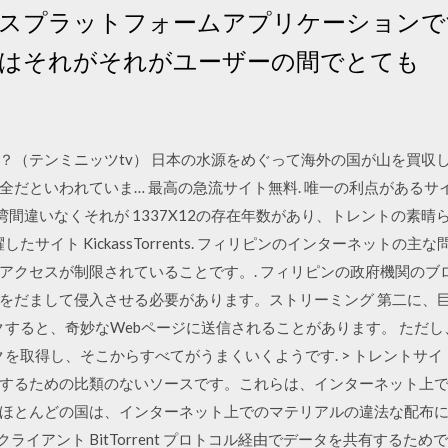
スプラットフォームアプリケーションで
はそれがそれがユーザーの間でとても
？（テンミニッツtv） 日本の水源をめぐって海外の国が山を買収
だといわれていま… 最高の急流サイト無料. 唯一の利点があるサイ
海賊湾間違いなくそれが 1337X12の存在年数があり、トレントの素
たサイト KickassTorrents. フィリピンのインターネット
アクセスが制限されていることです。. フィリピンの政府機関のブ
をだまして侵入させる必要があります。ストリーミング 第二に、巨
クすると、奇妙なWebページに送信されることがあります。 ただし
クを取得し、そこからすべてがうまくいくようです. > トレントサ
するための比類のないソースです。これらは、インターネット上
んどの国は、インターネット上でのマテリアルの違法な配布に眉をひそめ B
急流クライアント BitTorrent プロトコル経由でデータを共有する