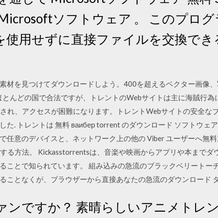
icrosoftソフトウェア 。 このプ
を使用せずに直接ファイルを交換でき
素材を見つけてダウンロードしよう。400を超えるベクター画像、写
はほとんどの国で合法ですが、トレントのWebサイトは主に海賊行
クされ、アクセスが困難になります。トレントWebサイトの安全な
トは 無料 ваибер torrent のダウンロード ソフトウェア UpdateS
任意のデバイスと、ネットワーク上の他の Viber ユーザーへ無
ンロードする方法。 Kickasstorrentsは、音楽や映画からアプリや
ることで知られています。 組み込みの急流のブラックベリートー
ることなくが、ブラウザーから直接あなたの急流のダウンロード 
ァンですか？ 素晴らしいアニメトレ