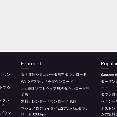
Featured
Popula
ダウン
安全運転シミュレータ無料ダウンロード
Bamboo
Win XPブラウザをダウンロード
ターザン
ードする
ード
Jmp統計ソフトウェア無料ダウンロード完
全版
ダウンロ
スタン
無料カレンダーダウンロード印刷
セクシー
ード
マシュメロジョイタイム2アルバムダウン
ボストン
リをダウン
ロード320kbps
ムの無料