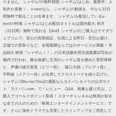
りません。 シャザム!の無料視聴. シャザム!はじめ、最新作、人
気作が多数！。 u-nextなら、シャザム!の動画を、今なら31日
間無料で観ることが出来ます。 シャザム!を配信しているu-
nextの特徴. シャザム!はじめ配信タイトルは国内最大; 初月
（31日間）無料で見れる 【dvd】シャザム!のご購入はヤマダウ
ェブコムで。安心の長期保証、社員による即日・翌日お届け、
店舗での受取りなど、全国展開ならではのサービスが満載！ 作
品紹介 映画『シャザム！！』の日本語版吹替完成披露試写会が
都内で行われ、舞台挨拶に主演のシャザム役を務めた菅田将暉
と、声優の緒方恵美（ビリー役）、阪口大助（フレディ役）、
平野綾（メアリー役）が出席してクロストークを繰り広げた。
シャザム! [Blu-ray Disc]の通販ならヨドバシカメラの公式サイ
ト「ヨドバシ.com」で！レビュー、Q&A、画像も盛り沢山。ご
購入でゴールドポイント取得！ スターチャンネルは映画が好き
な全ての人のための「映画エンターテインメントサービス」で
す。さらに海外ドラマでも充実したラインアップをご用意して