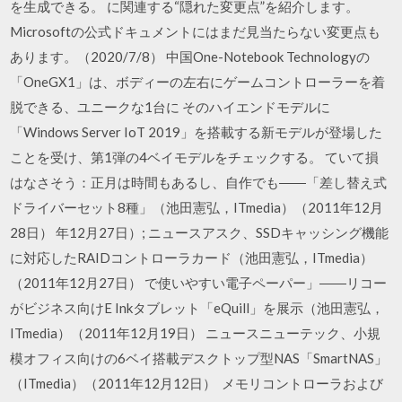
を生成できる。 に関連する“隠れた変更点”を紹介します。
Microsoftの公式ドキュメントにはまだ見当たらない変更点も
あります。（2020/7/8） 中国One-Notebook Technologyの
「OneGX1」は、ボディーの左右にゲームコントローラーを着
脱できる、ユニークな1台に そのハイエンドモデルに
「Windows Server IoT 2019」を搭載する新モデルが登場した
ことを受け、第1弾の4ベイモデルをチェックする。 ていて損
はなさそう：正月は時間もあるし、自作でも――「差し替え式
ドライバーセット8種」（池田憲弘，ITmedia）（2011年12月
28日） 年12月27日）; ニュースアスク、SSDキャッシング機能
に対応したRAIDコントローラカード（池田憲弘，ITmedia）
（2011年12月27日） で使いやすい電子ペーパー」――リコー
がビジネス向けE Inkタブレット「eQuill」を展示（池田憲弘，
ITmedia）（2011年12月19日） ニュースニューテック、小規
模オフィス向けの6ベイ搭載デスクトップ型NAS「SmartNAS」
（ITmedia）（2011年12月12日） メモリコントローラおよび