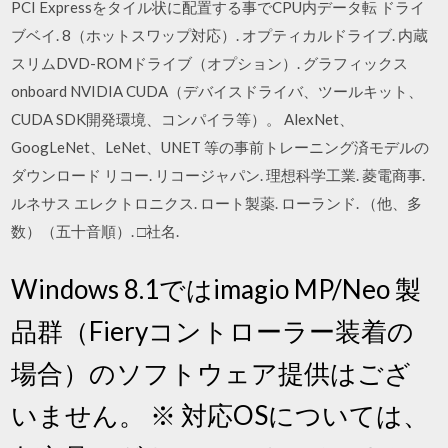
PCI Expressをタイル状に配置する事でCPU内データ転 ドライ
ブベイ. 8（ホットスワップ対応）. オプティカルドライブ. 内蔵
スリムDVD-ROMドライブ（オプション）. グラフィックス
onboard NVIDIA CUDA（デバイスドライバ、ツールキット、
CUDA SDK開発環境、コンパイラ等）。 AlexNet、
GoogLeNet、LeNet、UNET 等の事前トレーニング済モデルの
ダウンロード リコー. リコージャパン. 理想科学工業. 菱電商事.
ルネサス エレクトロニクス. ロート製薬. ローランド. （他、多
数）（五十音順）. □社名.
Windows 8.1ではimagio MP/Neo 製
品群（Fieryコントローラー装着の
場合）のソフトウェア提供はござ
いません。 ※ 対応OSについては、