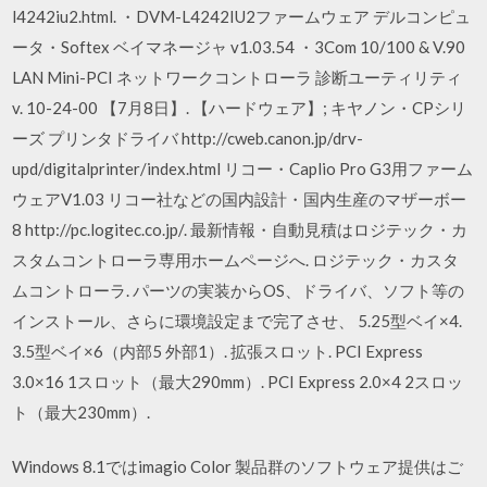
l4242iu2.html. ・DVM-L4242IU2ファームウェア デルコンピュ
ータ・Softex ベイマネージャ v1.03.54 ・3Com 10/100 & V.90
LAN Mini-PCI ネットワークコントローラ 診断ユーティリティ
v. 10-24-00 【7月8日】. 【ハードウェア】; キヤノン・CPシリ
ーズ プリンタドライバ http://cweb.canon.jp/drv-
upd/digitalprinter/index.html リコー・Caplio Pro G3用ファーム
ウェアV1.03 リコー社などの国内設計・国内生産のマザーボー
8 http://pc.logitec.co.jp/. 最新情報・自動見積はロジテック・カ
スタムコントローラ専用ホームページへ. ロジテック・カスタ
ムコントローラ. パーツの実装からOS、ドライバ、ソフト等の
インストール、さらに環境設定まで完了させ、 5.25型ベイ×4.
3.5型ベイ×6（内部5 外部1）. 拡張スロット. PCI Express
3.0×16 1スロット（最大290mm）. PCI Express 2.0×4 2スロッ
ト（最大230mm）.
Windows 8.1ではimagio Color 製品群のソフトウェア提供はご