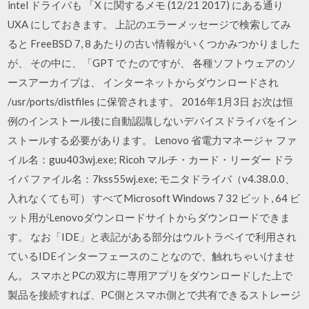
intel ドライバも 「X に関するメモ (12/21 2017) にある通り
UXA にしておきます。 上記のエラーメッセージで検索してみ
ると FreeBSD 7, 8 あたりの古い情報がいくつかみつかりました
が、 その中に、「GPT で たのですが、 各種ソフトウェアのソ
ースアーカイブは、 インターネットからダウンロードされ
/usr/ports/distfiles に保管されます。 2016年1月3日 お次は恒
例のインストール後に自動認識しないデバイスドライバをイン
ストールする必要があります。 Lenovo 省電力マネージャ ファ
イル名：guu403wj.exe; Ricoh マルチ・カード・リーダー ドラ
イバ ファイル名：7kss55wj.exe; モニタドライバ（v4.38.0.0、
入れなくても可） すべてMicrosoft Windows 7 32 ビット, 64 ビ
ット用がLenovoダウンロードサイトからダウンロードできま
す。 なお「IDE」と表記がある部分はウルトラベイで利用され
ているIDEインターフェースのことなので、触れちゃいけませ
ん。 スマホとPCの双方に専用アプリをダウンロードした上で
製品を接続すれば、PC側とスマホ側とで共有できるストレージ