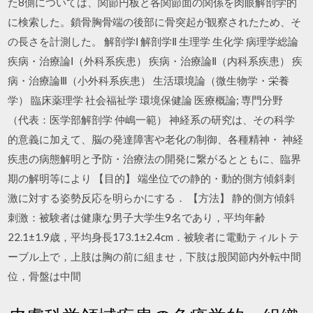
た8側については、関節円板と各関節面の関係を肉眼解剖学的
に検索した。鎖骨胸骨端の後部に骨突起が観察されたため、そ
の長さを計測した。 解剖学Ⅰ 解剖学Ⅱ 生理学 生化学 病理学総論
疾病・治療論Ⅰ（外科系疾患） 疾病・治療論Ⅱ（内科系疾患） 疾
病・治療論Ⅲ（小外科系疾患） 生活環境論（微生物学・栄養
学） 臨床薬理学 社会福祉学 環境保健論 医療概論; 専門分野
（代表：医学部解剖学 仲嶋一範） 神経系の研究は、その科学
的意義に加えて、脳の発達障害や老化の制御、各種精神・ 神経
疾患の病態解明と予防・治療法の開発に繋がるとともに、臨界
期の解明等により 【目的】 端坐位での静的・動的側方傾斜刺
激に対する姿勢反応を明らかにする． 【方法】 静的側方傾斜
刺激：被験者は健康な男子大学生9名であり，平均年齢
22.1±1.9歳，平均身長173.1±2.4cm．被験者に電動ティルトテ
ーブル上で，上肢は胸の前に組ませ，下肢は股関節内外転中間
位，骨盤は中間