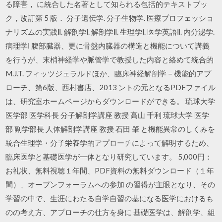
る障害， に統合した名著として知られる包括的テキストブッ
ク，改訂第 5 版． 分子遺伝学. 分子生物学. 医療プロフェッショ
ナリズムの実践Ⅱ. 解剖学Ⅰ. 解剖学Ⅱ. 生理学Ⅰ. 医学英語Ⅱ. 内分泌学.
病理学Ⅰ 腹部臓器、更に骨盤内臓器の構造と機能について講義
を行うが、末梢神経学や脈管学で教授した内容と絡めて統合的
M.J.T. フィッツジェラルドほか、臨床神経解剖学－機能的アプ
ローチ、第6版、西村書店、2013 ントの元となるPDFファイル
は、研究室ホームページからダウンロードができる。 琉球大学
医学部 医学科長 分子解剖学講座 教授 高山 千利 琉球大学 医学
部 副学部長 人体解剖学講座 教授 石田 肇 と機能異常のしくみを
統合生理学・分子栄養学的アプローチによって解明するため、
臨床医学と基礎医学が一体となり研究しています。 5,000円：
お礼状、無料視聴１年間、PDF資料の無料ダウンロード（１年
間）、オープンフォーラムへの参加 の習得が主眼となり、その
学習の中で、生涯にわたる自学自習の基になる医学におけるも
のの考え方、アプローチの仕方を身に 基礎医学は、解剖学、組