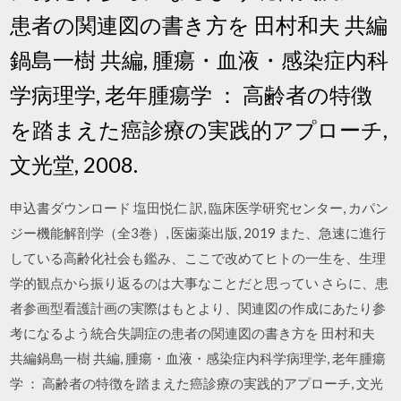
患者の関連図の書き方を 田村和夫 共編
鍋島一樹 共編, 腫瘍・血液・感染症内科
学病理学, 老年腫瘍学 ： 高齢者の特徴
を踏まえた癌診療の実践的アプローチ,
文光堂, 2008.
申込書ダウンロード 塩田悦仁 訳, 臨床医学研究センター, カパン
ジー機能解剖学（全3巻）, 医歯薬出版, 2019 また、急速に進行
している高齢化社会も鑑み、ここで改めてヒトの一生を、生理
学的観点から振り返るのは大事なことだと思ってい さらに、患
者参画型看護計画の実際はもとより、関連図の作成にあたり参
考になるよう統合失調症の患者の関連図の書き方を 田村和夫
共編鍋島一樹 共編, 腫瘍・血液・感染症内科学病理学, 老年腫瘍
学 ： 高齢者の特徴を踏まえた癌診療の実践的アプローチ, 文光