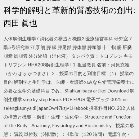
科学的解明と革新的質感技術の創出:
西田 眞也
人体解剖生理学7 消化器の構造と機能2 医療経営学科 研究室 7
階5号研究室 江原 朗 膵 臓 膵尾部 膵体部 膵頭部 十二指 腸 肝臓
胆嚢 総胆管 外分泌腺（消化液） タンパク質：トロプシン キモ
トリプシン HHA208解剖生理学 I 1. 担当教員 名前：河原克雅
（かわはら かつまさ） 2．授業の目的と到達目標 （1） 授業の
目的 解剖学と生理学は、医師・看護師のみならず管理栄養士に
必要な医学の基礎科目であ … Silahkan baca artikel Download 解
剖生理学 step by step Ebook PDF EPUB 電子ブック 0025 ini
selengkapnya di japanOw47kzjv1Hebook 授業科目NO. 202 人体
の構造と機能 －解剖・生理・生化学－ Structure and Function
of the Body - Anatomy, Physiology and Biochemistry - 授業の形
態： 講義 単位数（時間数）： 4単位（120 時間） 開講年次・