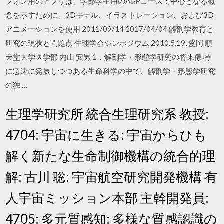
フォン用のアプリは、学部学生用のA&Pコースで中心となる概
念を示すために、3Dモデル、イラストレーション、および3D
アニメーションを使用 2011/09/14 2017/04/04 解剖学教育と
研究の現状と問題点 生理学会シンポジウム 2010.5.19, 盛岡 順
天堂大学医学部 内山 安男 1．解剖学・形態学研究の将来像 特
に急速に発展しつつある生命科学の中で、解剖学・形態学研究
の独 …
生理学研究所 統合生理研究系 教授:
4704: 宇宙に生きる: 宇宙からひも
解く新たな生命制御機構の統合的理
解: 古川 聡: 宇宙航空研究開発機構 有
人宇宙ミッション本部 主幹開発員:
4705: 多元質感知: 多様な質感認識の