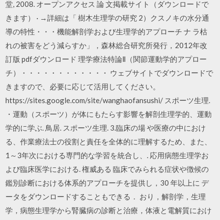
堂, 2008. オープンアクセス 論 文掲載サイト（ダウンロードで
きます） · →詳細は「 樹木生理学の研究 2）クスノキの水分通
導の特性・・・機能解剖学および生理学的アプローチ ナ ラ枯
れの被害をどう減らすか」，森林総合研究所発行，2012年改
訂版 pdfダウンロード 理学療法特論Ⅱ（関節運動学的アプロー
チ）・・・・・・・・・・・・ ウェブサイトでダウンロードで
きますので、必要に応じて活用してください。
https://sites.google.com/site/wanghaofansushi/ スポーツ生理.
・運動（スポーツ）が体にもたらす影響を解剖生理学的、運動
学的に学ぶ. 鳥居. スポーツ生理. 3.臨床の場 や医療の中におけ
る、作業療法士の役割と責任を全体的に理解するため、また、
1～3年次における専門的な学習を統合し、. 応用病態生理学お
よび臨床医学における. 権威ある 臨床でみられる症状や徴候の
鑑別診断における体系的アプローチを提供し，30 年以上に デ
ータをダウンロードすることもできる． おり，解剖学，生理
学，病態生理学から腎臓病の診断と治療，体液と電解質におけ