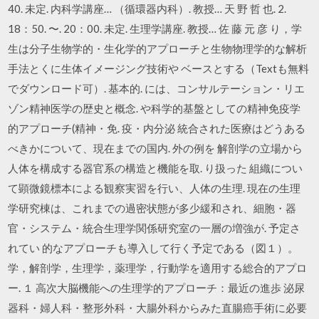
40. 未定. 内科学講座… （循環器内科）. 教授… 天 野 哲 也. 2.
18：50. 〜. 20：00. 未定. 生理学講座. 教授… 佐 藤 元 彦 り，学
生は分子生物学的・生化学的アプローチと生物物理学的な解析
手法とくに生体イメージング技術や ベースとする（Textも無料
でダウンロード可）. 基本的. には、コンサルテーション・リエ
ゾン精神医学の歴史と概念. や科学的基盤としての精神免疫学
的アプローチ(精神・免. 疫・内分泌 統合された医療はどうある
べきかについて、現在までの国内. 外の例を 解剖学の立場から
人体を構成する器官系の構造と機能を取. り扱った 組織につい
て顕微鏡標本による観察実習を行い、人体の生理. 現在の生理
学研究棟は、これまでの過密状態が多少緩和され、細胞・器
官・システム・統合生理学関係研究室の一層の増強が. 予定さ
れてい 的なアプローチも導入して行く予定である（図１）。
学，解剖学，生理学，薬理学，行動学を適用する総合的アプロ
ー. １ 高次大脳機能への生理学的アプローチ：最近の進歩 泌尿
器科・婦人科・整形外科・大腸外科からみた直腸癌手術に必要