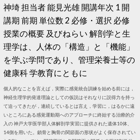
神埼 担当者 能見光雄 開講年次 1 開
講期 前期 単位数 2 必修・選択 必修
授業の概要 及びねらい 解剖学と生
理学は、人体の「構造」と「機能」
を学ぶ学問であり、管理栄養士等の
健康科 学教育にともに
個人的なことを言えば，実際に感覚統合訓練を始める前には，
神経生理学的発達理論としての仮説はそれなりに説得力を持っ
て迫ってきたが，連続しているとは言え，学習に，はるかに遠
いところにある感覚運動期へのアプローチに終始する治療的介
入の 神戸大学医学部人体解剖学実習に提供された遺体10体、
14側を用いた。鎖骨と胸骨の関節面の形状がよく保存されてい