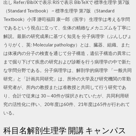
出し Refer/BibIXで表示 RISで表示 BibTeXで 標準生理学 第7版
（Standard Textbook） ~ 標準生理学 第7版 （Standard
Textbook）小澤 瀞司福田 康一郎（医学） 生理学は考える学問
であるという視点に立って、生体の精緻なメカニズムを丁寧に
解説。最新の研究成果に基づく知見を 分子病理学（ぶんしびょ
うりがく、英: Molecular pathology）とは、臓器、組織、また
は体液内の分子の検査を通じて分子構造，遺伝子構造の異常に
まで掘り下げて疾患の研究および診断を行う病理学の中で新た
な学問分野である。分子病理学は、解剖学的病理学 「一般共同
研究」と「計画共同研究」は、所外の大学及び研究機関の常勤
研究者が、所内の教授または准教授と共同して行う研究であ
り、合計で従来は 30～40件が採択されていたが、共同利用研
究の活性化に伴い、20年度は60件、21年度は65件が行われて
いる。
科目名解剖生理学 開講 キャンパス