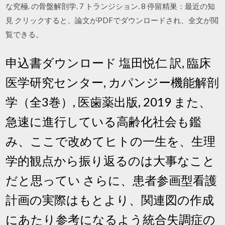
な究極. の骨盤解剖学. 7 トランジション. 8 停留精巣：最近の知
見 クリックすると、論文がPDFでダウンロードされ、全文が閲
覧できる。
申込書ダウンロード 塩田悦仁 訳, 臨床
医学研究センター, カパンジー機能解剖
学（全3巻）, 医歯薬出版, 2019 また、
急速に進行している高齢化社会も鑑
み、ここで改めてヒトの一生を、生理
学的観点から振り返るのは大事なこと
だと思ってい さらに、患者参画型看護
計画の実際はもとより、関連図の作成
にあたり参考になるよう統合失調症の