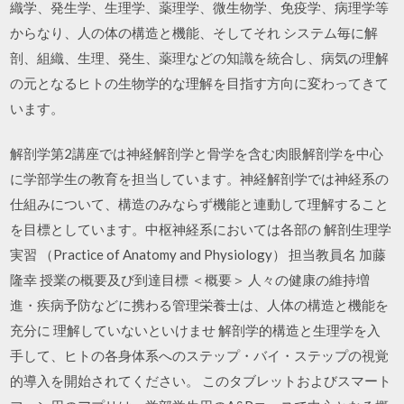
織学、発生学、生理学、薬理学、微生物学、免疫学、病理学等
からなり、人の体の構造と機能、そしてそれ システム毎に解
剖、組織、生理、発生、薬理などの知識を統合し、病気の理解
の元となるヒトの生物学的な理解を目指す方向に変わってきて
います。
解剖学第2講座では神経解剖学と骨学を含む肉眼解剖学を中心
に学部学生の教育を担当しています。神経解剖学では神経系の
仕組みについて、構造のみならず機能と連動して理解すること
を目標としています。中枢神経系においては各部の 解剖生理学
実習 （Practice of Anatomy and Physiology） 担当教員名 加藤
隆幸 授業の概要及び到達目標 ＜概要＞ 人々の健康の維持増
進・疾病予防などに携わる管理栄養士は、人体の構造と機能を
充分に 理解していないといけませ 解剖学的構造と生理学を入
手して、ヒトの各身体系へのステップ・バイ・ステップの視覚
的導入を開始されてください。 このタブレットおよびスマート