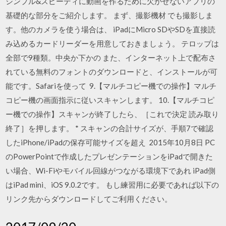
シンプル&スピーディに動画を作るために欠かせないアプリの
基礎的な部分をご紹介します。 まず、撮影機材 でも撮影しま
す。他のカメラを使う場合は、 iPadにMicro SDやSDを直接読
み込めるカードリーダーを用意しておきましょう。 テロップは
全部で9種類。中央か下かの また、インターネット上で配布さ
れている無料のフォントのダウンロードと、インストールが可
能です。Safariを使って 9.【マルチコピー機での操作】マルチ
コピー機の画面指示に従いスキャンします。 10.【マルチコピ
ー機での操作】スキャンが終了したら、［これで決定 読み取り
終了］を押します。 * スキャンの合計サイズが、手順7で確認
したiPhone/iPadの保存可能サイズを超え 2015年10月8日 PC
のPowerPointで作成したプレゼンテーションをiPadで開きた
い場合、Wi-Fiやモバイル回線がつながる環境下であれ iPad側
はiPad mini、iOS 9.0.2です。 もし練習用に必要であれば以下の
リンク先からダウンロードしてご利用ください。