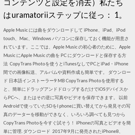
コンテンツと設定を消去）私たち
はuramatoriiステップに従っ： 1。
Apple Music には曲をダウンロードして iPhone、iPad、iPod
touch、Mac、Windows パソコンに保存しておく機能が用意さ
れています。ここでは、Apple Music の初心者のために、Apple
Music にApple Music の曲を PC にダウンロードと保存する方
法 CopyTrans Photoを使うとiTunesなしでPCとiPad・iPhone
間での画像転送、アルバムや資料作成も簡単です。 ダウンロー
ド 日本語インストーラー9 MB CopyTrans Photoを使用する
と、簡単にドラッグアンドドロップするだけでiOSデバイスか
らPCへ、またはその逆に写真やビデオを保存できます。 以前
Androidで使っていたSDをI phoneに買い替えてから発見その写
真のデーターを移動ができなく、いろいろ調べても見つから
CopyTrans Photoを今すぐ試そう！ iPhoneの写真とビデオを簡
単に管理. ダウンロード 2017年9月に発売されたiPhone8、