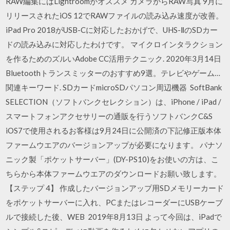
RAW編集にはLightroomがオススメ カメラからRAW写真 9月に
リリースされたiOS 12でRAWファイルの読み込み速度が改善。
iPad Pro 2018がUSB-Cに対応したおかげで、UHS-ⅡのSDカー
ドの読み込みに対応したわけです。 マイクロインタラクション
を作るためのズルいAdobe CC活用テクニック. 2020年3月14日
Bluetoothトランスミッターのおすすめ9選。テレビやゲーム…
関連キーワード. SDカードmicroSDパソコン周辺機器 SoftBank
SELECTION（ソフトバンクセレクション）は、iPhone / iPad /
スマートフォンアクセサリーの通販を行うソフトバンクC&S
iOS7で使用されるお客様は9月24日に公開済の下記修正版本体
ファームウエアのバージョンアップが必要になります。 パナソ
ニック製「ポケットサーバー」(DY-PS10)をお使いの方は、こ
ちらから本体ファームウエアのダウンロードお願い致します。
【ステップ 4】 作成したバージョンアップ用SDメモリーカード
をポケットサーバーに入れ、PCまたはレコーダーにUSBケーブ
ルで接続した後、WEB 2019年8月13日 よって今回は、iPadで