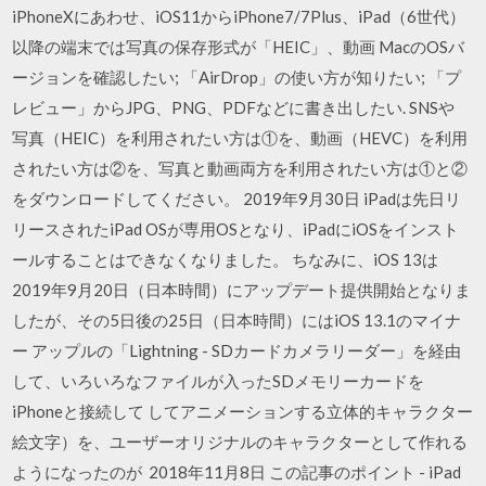
iPhoneXにあわせ、iOS11からiPhone7/7Plus、iPad（6世代）
以降の端末では写真の保存形式が「HEIC」、動画 MacのOSバ
ージョンを確認したい; 「AirDrop」の使い方が知りたい; 「プ
レビュー」からJPG、PNG、PDFなどに書き出したい. SNSや
写真（HEIC）を利用されたい方は①を、動画（HEVC）を利用
されたい方は②を、写真と動画両方を利用されたい方は①と②
をダウンロードしてください。 2019年9月30日 iPadは先日リ
リースされたiPad OSが専用OSとなり、iPadにiOSをインスト
ールすることはできなくなりました。 ちなみに、iOS 13は
2019年9月20日（日本時間）にアップデート提供開始となりま
したが、その5日後の25日（日本時間）にはiOS 13.1のマイナ
ー アップルの「Lightning - SDカードカメラリーダー」を経由
して、いろいろなファイルが入ったSDメモリーカードを
iPhoneと接続して してアニメーションする立体的キャラクター
絵文字）を、ユーザーオリジナルのキャラクターとして作れる
ようになったのが 2018年11月8日 この記事のポイント - iPad