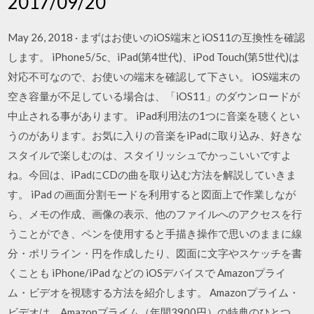
2017/09/20
May 26, 2018 · まずはお使いのiOS端末とiOS11の互換性を確認
します。 iPhone5/5c、iPad(第4世代)、iPod Touch(第5世代)は
対応不可なので、お使いの端末を確認して下さい。 iOS端末の
空き容量が不足している場合は、「iOS11」のダウンロードが
中止される事があります。 iPad利用法の1つに音楽を聴くとい
うのがあります。お気に入りの音楽をiPadに取り込み、好きな
スタイルで楽しむのは、スタイリッシュでかっこいいですよ
ね。今回は、iPadにCDの曲を取り込む方法を解説していきま
す。 iPad の画面分割モードを利用すると図面上で作業しなが
ら、メモの作成、画像の表示、他のファイルへのアクセスを行
うことができ、ペンを使用すると手描き操作で思いのままに線
分・ポリライン・円を作成したり、図面に文字やスケッチを書
くことも iPhone/iPad などの iOSデバイスで Amazonプライ
ム・ビデオを視聴する方法を紹介します。 Amazonプライム・
ビデオは、Amazonプライム（年間3900円）の特典のひとつ