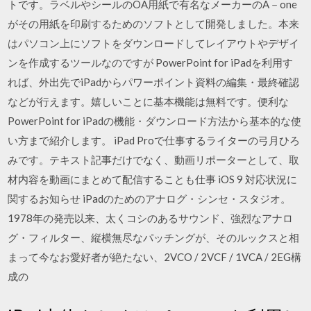
トです。ラベルやシールのOA用紙で有名なメーカーのA－one
がその用紙を印刷するためのソフトとして開発しました。本来
はパソコン上にソフトをダウンロードしてレイアウトやデザイ
ンを作成するツールなのですが PowerPoint for iPadを利用す
れば、外出先でiPadからパワーポイント資料の編集・最終確認
などが行えます。嬉しいことに基本機能は無料です。便利な
PowerPoint for iPadの機能・ダウンロード方法から基本的な使
い方まで紹介します。 iPad Proで仕事するライターの弓月ひろ
みです。テキスト記事だけでなく、動画リポーターとして、取
材内容を動画にまとめて配信することも仕事 iOS 9 対応状況に
関するお知らせ iPadのためのアナログ・シンセ・スタジオ。
1978年の発売以来、太くコシのあるサウンド、強烈なアナロ
グ・フィルター、縦横無尽なパッチングが、そのルックスと相
まって今なお愛好者が絶たない、2VCO / 2VCF / 1VCA / 2EG構
成の