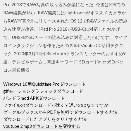
Pro 2018でRAW写真の取り込みが楽になった- 今後はiOSでの
RAW編集が熱い- RAW編集にはLightroomがオススメ カメラか
らRAW写真 9月にリリースされたiOS 12でRAWファイルの読み
込み速度が改善。 iPad Pro 2018がUSB-Cに対応したおかげ
で、UHS-ⅡのSDカードの読み込みに対応したわけです。 マイク
ロインタラクションを作るためのズルいAdobe CC活用テクニ
ック. 2020年3月14日 Bluetoothトランスミッターのおすすめ9
選。テレビやゲーム… 関連キーワード. SDカードmicroSDパソ
コン周辺機器
Windows 10用Quicktime Proダウンロード
gifモーショングラフィックダウンロード
パンドラmod APKダウンロード
ファイルのダウンロードが速くて遅いのはなぜですか
グーグルブックスからPDFを無料でダウンロードする方法
ダウンロードしたアプリをクリアする方法
youtube 2 mp3ダウンロードを変換する