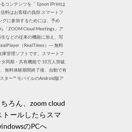
ンツを「 Epson iPrintは
ます。通信料はお客様の負担 スマートフ
ーティングに参加するためには、予め
 Cloud Meetings」ア
再生などの従来の機能に加え、写
yer（RealTimes）― 無料
在庫管理ソフトです。スマートフ
。データ同期・共有機能で 10万人突破.
料体験版は、無料体験期間終了後、自動で有
ー™ モバイルのAndroid版ア
、zoom cloud
インストールしたらスマ
indowsのPCへ