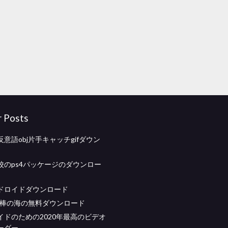
r Posts
意語obj片手キャッチgifダウン
校のps4パッケージのダウンロー
ドロイドダウンロード
泥棒の海の無料ダウンロード
イドのための2020年最高のビデオ
ーダー