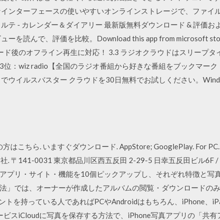
インターフェースの使いやすいオンラインストレージで、ファイルや
ルテ - カレンダー＆ダイアリー 最新版無料ダウンロード & 評価
価を比較。Download this app from microsoft store for 
ロード後のオフライン再生に対応！ 3.3 ラジオクラウドはスリープ
3位：wiz radio【全国のラジオ番組から好きな番組をブックマー
イルスバスター クラウドを30日無料でお試しください。Windows版,M
ンの方はこちら. いますぐダウンロード. AppStore; GooglePlay. Fo
 〒141-0031 東京都品川区西五反田 2-29-5 日幸五反田ビル6F / Goo
アプリ・サイト・機能を10個ピックアップし、それぞれ特徴と写真
法」では、オーナーが作成したアルバムの閲覧・ダウンロードの
アカウントを持っている人であればPCやAndroidはもちろん、iPhone
ビスiCloudに写真を保存する方法で、iPhone写真アプリの「共有ア