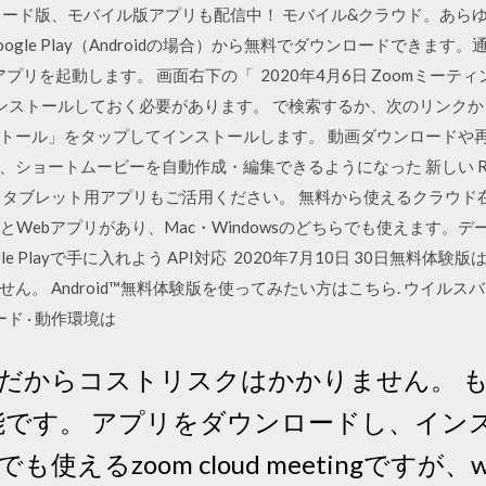
ド版、モバイル版アプリも配信中！ モバイル&クラウド。あらゆるコンテ
はGoogle Play（Androidの場合）から無料でダウンロードでき
intアプリを起動します。 画面右下の「 2020年4月6日 Zoomミ
ストールしておく必要があります。 で検索するか、次のリンクから「ZOOM
トール」をタップしてインストールします。 動画ダウンロードや
ートムービーを自動作成・編集できるようになった 新しい RealPla
・タブレット用アプリもご活用ください。 無料から使えるクラウド
roid)アプリとWebアプリがあり、Mac・Windowsのどちらでも使えます
oogle Playで手に入れよう API対応 2020年7月10日 30日無
。 Android™無料体験版を使ってみたい方はこちら. ウイルスバスタ
ード · 動作環境は
からコストリスクはかかりません。 もちろん
 pcも可能です。 アプリをダウンロードし、
えるzoom cloud meetingですが、w