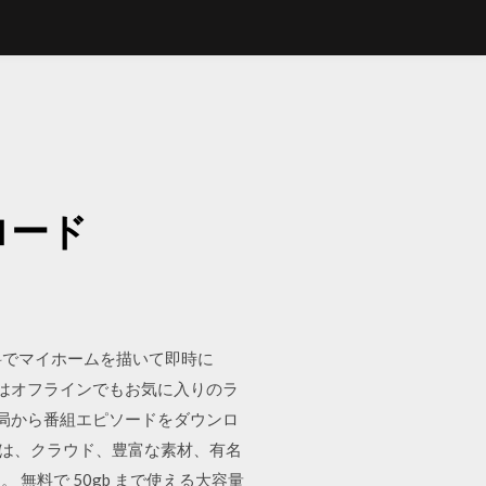
ド
ロード
料でマイホームを描いて即時に
ドはオフラインでもお気に入りのラ
オ局から番組エピソードをダウンロ
トは、クラウド、豊富な素材、有名
無料で 50gb まで使える大容量