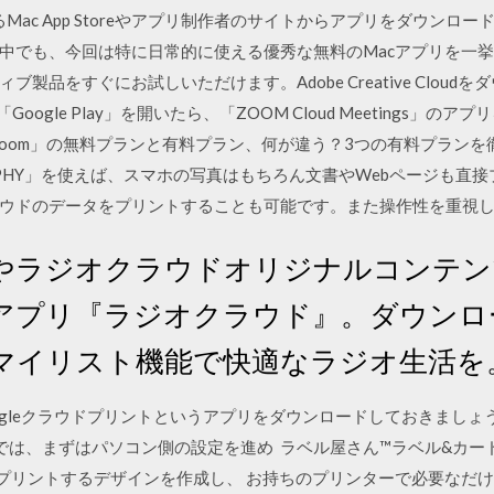
いるMac App Storeやアプリ制作者のサイトからアプリをダウン
、今回は特に日常的に使える優秀な無料のMacアプリを一挙に30個 Adob
製品をすぐにお試しいただけます。Adobe Creative Clou
e」、「Google Play」を開いたら、「ZOOM Cloud Meeting
om」の無料プランと有料プラン、何が違う？3つの有料プランを徹底比較 · 
jet／SELPHY」を使えば、スマホの写真はもちろん文書やWebページ
ウドのデータをプリントすることも可能です。また操作性を重視
やラジオクラウドオリジナルコンテン
アプリ『ラジオクラウド』。ダウンロ
マイリスト機能で快適なラジオ生活を
leクラウドプリントというアプリをダウンロードしておきましょう。 ※A
 では、まずはパソコン側の設定を進め ラベル屋さん™ラベル&カー
プリントするデザインを作成し、 お持ちのプリンターで必要なだ