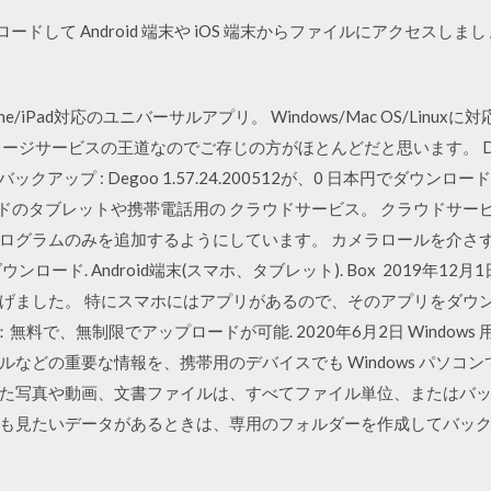
ロードして Android 端末や iOS 端末からファイルにアクセスしまし
one/iPad対応のユニバーサルアプリ。 Windows/Mac OS/Lin
ジサービスの王道なのでご存じの方がほとんどだと思います。 Degoo
ドバックアップ : Degoo 1.57.24.200512が、0 日本円でダウ
イドのタブレットや携帯電話用の クラウドサービス。 クラウドサー
ログラムのみを追加するようにしています。 カメラロールを介さず
ロード. Android端末(スマホ、タブレット). Box 2019年1
げました。 特にスマホにはアプリがあるので、そのアプリをダウ
：無料で、無制限でアップロードが可能. 2020年6月2日 Windows 用
などの重要な情報を、携帯用のデバイスでも Windows パソコ
ードした写真や動画、文書ファイルは、すべてファイル単位、または
も見たいデータがあるときは、専用のフォルダーを作成してバッ