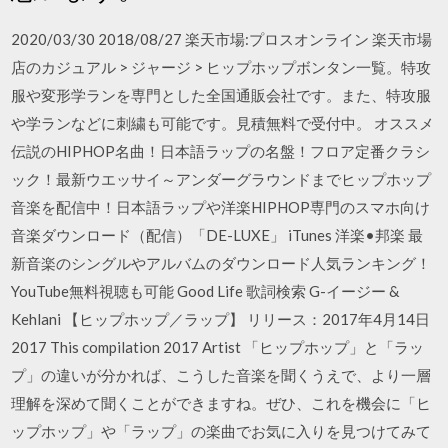
2020/03/30 2018/08/27 楽天市場:プロスオンライン 楽天市場
店のカジュアル > ジャージ > ヒップホップボンタン一覧。特攻
服や変形学ランを専門とした全国通販会社です。また、特攻服
や学ランなどに刺繍も可能です。見積無料で受付中。 オススメ
伝説のHIPHOP名曲！日本語ラップの名盤！フロア定番クラシ
ック！最新ウエッサイ～アンダーグラウンドまでヒップホップ
音楽を配信中！日本語ラップや洋楽HIPHOP専門のスマホ向け
音楽ダウンロード（配信）「DE-LUXE」 iTunes 洋楽•邦楽 最
新音楽のシングルやアルバムのダウンロード人気ランキング！
YouTube無料視聴も可能 Good Life 歌詞検索 G-イージー &
Kehlani 【ヒップホップ／ラップ】 リリース：2017年4月14日
2017 This compilation 2017 Artist 「ヒップホップ」と「ラッ
プ」の違いが分かれば、こうした音楽を聞くうえで、より一層
理解を深めて聞くことができますね。ぜひ、これを機会に「ヒ
ップホップ」や「ラップ」の楽曲でお気に入りを見つけてみて