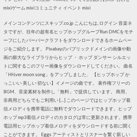
mixiゲーム mixiコミュニティ イベント mixi
メインコンテンツにスキップ.co.jp こんにちは, ログイン 音楽ネ
タですが、往年の超有名ヒップホップグループRun DMCをモチ
ーフにしたパーパークラフトをダウンロードできるホームペー
ジをご紹介します。 Pixabayのパブリックドメインの画像や動
画の膨大なライブラリからヒップ ・ ホップ ダンサー シルエッ
トに関するこのフリー画像をダウンロードしてください。 曲名
「HH.ver moon song」をアップしました、 【ヒップホップ か
っこいい 美しい 切ない】イメージの曲です。 著作権フリーの
BGM、音楽素材を制作し「無料」で提供しています。 商用、
非商用どちらでもご利用い […] このページではヒップホップ着
信メロディを携帯電話に無料でダウンロードできます。ヒップ
ホップ mp3着信メロディのカタログは常に更新されます。携帯
電話用ヒップホップ着信メロディをダウンロードする前に聞く
ことができます。 Eggs アーティストとリスナーを繋ぐ新しい