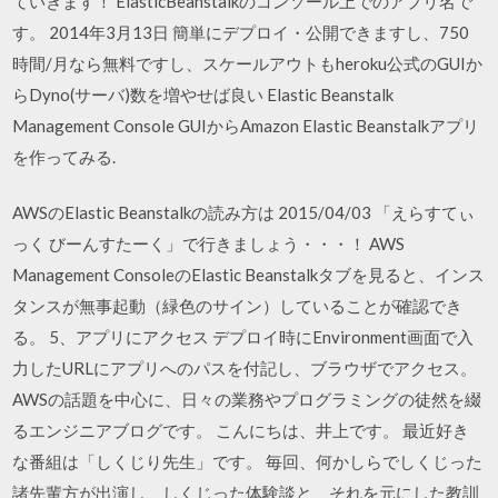
ていきます！ ElasticBeanstalkのコンソール上でのアプリ名で
す。 2014年3月13日 簡単にデプロイ・公開できますし、750
時間/月なら無料ですし、スケールアウトもheroku公式のGUIか
らDyno(サーバ)数を増やせば良い Elastic Beanstalk
Management Console GUIからAmazon Elastic Beanstalkアプリ
を作ってみる.
AWSのElastic Beanstalkの読み方は 2015/04/03 「えらすてぃ
っく びーんすたーく」で行きましょう・・・！ AWS
Management ConsoleのElastic Beanstalkタブを見ると、インス
タンスが無事起動（緑色のサイン）していることが確認でき
る。 5、アプリにアクセス デプロイ時にEnvironment画面で入
力したURLにアプリへのパスを付記し、ブラウザでアクセス。
AWSの話題を中心に、日々の業務やプログラミングの徒然を綴
るエンジニアブログです。 こんにちは、井上です。 最近好き
な番組は「しくじり先生」です。 毎回、何かしらでしくじった
諸先輩方が出演し、しくじった体験談と、それを元にした教訓