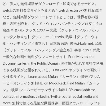
ど、膨大な無料楽譜がダウンロード・印刷できるサービス。
web上の無料楽譜サイトをまとめたweb directoryや無料五線譜
など、無料楽譜ダウンロードサイトとしては、世界有数の規
模・内容を誇る。 グッド・ウィル・ハンティング／旅立ち 4dx
映画 ネタバレ グッズ 1997 ⬅️ 武蔵 【グッド・ウィル・ハンテ
ィング／旅立ち】 ダウンロード , ttvdo, 武蔵 【グッド・ウィ
ル・ハンティング／旅立ち】 日本語 言語 , 映画.i-kale. net, 武蔵
【グッド・ウィル・ハンティング／旅立ち】 字幕, 1997, 武蔵
一般的な映画の無料ダウンロードサイト: Free Movies and
Documentaries in the Public Domain:著作権が切れて無料で利用
できる映画が公開されている。 OVGuide: オンライン映画のメ
タ検索サイト。 Learn about Mulan 『ムーラン』 (映画)フルム
ービーオンライン無料HD on Muck Rack. Find Mulan 『ムーラ
ン』 (映画)フルムービーオンライン無料HD's email address,
contact information, LinkedIn, Twitter, other social media and
more. 無料で使える最強な動画保存・動画ダウンロードソフト