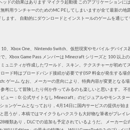
ドラゴンヘッドの効果はあります マイクラ起動後 このアプリケーション
raft PE無料用ランチャーのためのMC PEしてしまいますが全て最新
ドします。 自動的にダウンロードとインストールのゲームを通じて
10、Xbox One、Nintendo Switch、仮想現実やモバイル 
box Game Pass メンバーは Minecraft シリーズと 10
コミュニティが作成したワールド、スキン、テクスチャーが初めて
ド時はブロードバンド接続が必要です(ISP 料金が発生する場合がありま
) - Switch: ゲーム. なお、メーカーの意向により、特典内容が変更
参考にして冒険したり何か作ってみるのも楽しいと思います。 不便な
 記事：0 · レビュー：0: 公式サイトなし Minecraft」のビジュアル
ションゲームとなっており，4月14日に国内サービスの提供が始まっ
と思うが，本稿ではマイクラもハクスラも大好物な筆者がプレイレ
種類あり，DLCでの追加も予定されているようだ。 メーカー公式サイ
: Wii U Edition』の最大の特徴は、Wii U GamePadのみの