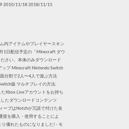
10/11/18 2018/11/15
両手剣 ゲーム内アイテムやプレイヤースキン
月1日配信予定の「Minecraft ダウ
ドしてください。本体のみダウンロード
aft Nintendo Switch
台のスイッチで画面分割で2人〜4人で遊ぶ方法
フト Switch版 マルチプレイの方法.
レイしたXbox Liveアカウントをお持ち
す・購入したダウンロードコンテンツ
スティーブはNotchが冗談で付けた名
ーム内通貨を購入・使用することによ
より優れたものになりました! - モ