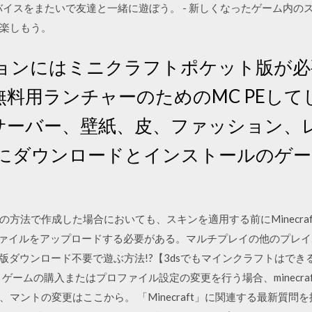
バイスをまたいで友達と一緒に遊ぼう。 - 新しくなったゲーム内の
楽しもう。
ョンにはミニクラフトポケット版が必要
ft PE無料用ランチャーのためのMC PE
サーバー、壁紙、皮、ファッション、レ
的にダウンロードとインストールのゲ
方法で作成した場合においても、スキンを適用する前にMinecraft
ng ファイルをアップロードする必要がある。マルチプレイの他のプ
ト3ds版ダウンロード不要で遊ぶ方法!?【3dsでもマインクラフトはできる！ 】徹底
ータ ゲームの購入またはプロファイル設定の変更を行う場合、minecra
ントの変更はここから。 「Minecraft」に関連する最新質問を掲