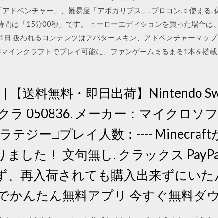
ドベンチャー」、難易度「アポカリプス」. プロコン, ○ 使える. 体験版
ド時間は「15分00秒」です。 ヒーローエディションを買った場合は
月11日 扱われるコンテンツはアバタースキン、アドベンチャーマッ
インクラフトでプレイ可能に、ファンゲームまるまる1本を搭載したマップ「
【送料無料・即日出荷】Nintendo Switch
ラ 050836. メーカー：マイクロ
テジー□プレイ人数：---- Minecra
した！ 文句無し. クラックス PayP
ず、再入荷されても購入出来ずにいた
でかんたん無料アプリ 今すぐ無料ダウ