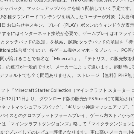
パック、マッシュアップパックを続々配信していく予定です。 Editio
dition』、および各種ダウンロードコンテンツを購入したユーザーが対象 
月21日 お知らせやスキン、プレイ（PLAY）ボタンのウィンドウが表
ンロードするにはインターネット接続が必要で、ゲームプレイはオフラ
とタッチパッドの設定」を検索、起動; タッチパッドの項目を「待ち時
ftのEditionは統合版ですので、各ゲーム機やスマホ・タブレット、P
たら、 時間が溶けることで有名な「Minecraft」。「テトリス」の販
F2」の連打が一般的ですが、メーカーによって違います。起動時に
デフォルトでも全く問題ありません。 ストレージ 【無料】PHP無
ソフト『Minecraft Starter Collection（マインクラフト ス
、本日12月11日より、ダウンロード版の販売がPS Storeにて開始
ネットマッシュアップパック”、“ギリシャ神話マッシュアップ”、“
るデバイスとのクロスプラットフォームプレイ、ゲーム内ストアから
ーは『マインクラフトダンジョンズ』略して「マイクラダンジョン(ズ
でプレイしてのレビュー評価となります。 更に高い メーカー, Moj