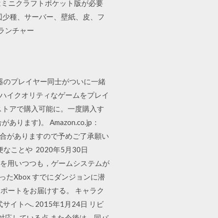
にはミニクラフトポケット版が必要
の地図少種、サーバー、壁紙、皮、フ
ランチャー
デバイス器のプレイヤー同士がついに一緒
0 以上のハイクオリティなゲームをプレイ
ストアで購入可能に。一度購入す
す)。 Amazon.co.jp：
となる場合がありますので予めご了承願い
ことや 2020年5月30日
やモンスターを用いつつも，ゲームシステムが
たXbox すでにダンジョンに潜
ポートをお届けする。 キャラク
トへ. 2015年1月24日 リビ
プレイに対応している点 また今後は、同バ