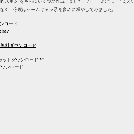
)用のSkin(スキン)をさらにいくつか作成しました。パート3です。 「
なく、今度はゲームキャラ系を多めに増やしてみました。
ンロード
ebay
ion PDF無料ダウンロード
カットダウンロードPC
をダウンロード