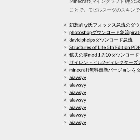
Minecraft(マインクラフト
ことで、モビルスーツのスキンで
幻想的な氏フォックス急流のダウ
photoshopダウンロード急流pirat
david phelpsダウンロード急流
Structures of Life 5th Edit
鉱夫の夢mod 1.7.10ダウンロード
サイレントヒル2ディレクターズ
minecraft無料最新バージョン
aiawsyy
aiawsyy
aiawsyy
aiawsyy
aiawsyy
aiawsyy
aiawsyy