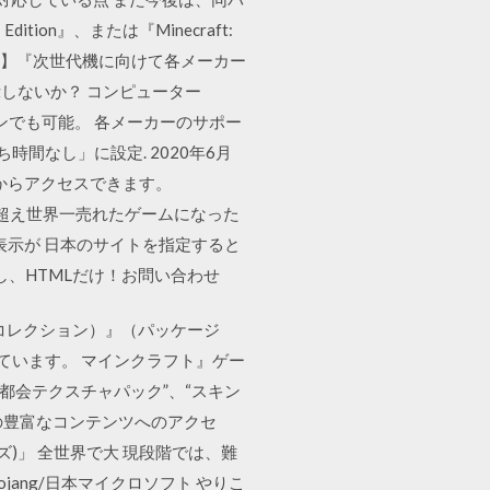
n』、または『Minecraft:
【大喜利】『次世代機に向けて各メーカー
示しないか？ コンピューター
インでも可能。 各メーカーのサポー
間なし」に設定. 2020年6月
C等からアクセスできます。
売数を超え世界一売れたゲームになった
表示が 日本のサイトを指定すると
し、HTMLだけ！お問い合わせ
ターター コレクション）』（パッケージ
されています。 マインクラフト』ゲー
都会テクスチャパック”、“スキン
の豊富なコンテンツへのアクセ
)」 全世界で大 現段階では、難
ang/日本マイクロソフト やりこ