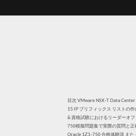
目次 VMware NSX-T Data Cen
15 IP プリフィックス リストの作成 1
& 資格試験におけるリーダーオファー & 更新した1
750模擬問題集で実際の質問と
Oracle 1Z1-750 合格体験