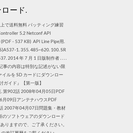
ロード.
円以上で送料無料 パッティング練習
Controller 5.2 Netconf API
e (PDF - 537 KB) API Line Pipe用.
. 355. 485~620. 100. SR
537. 2014 年 7 月 1 日版制作者 . . . .
版制作者 . なお、サンプルコードおよび記事の内容は特別な記述がない限
り前 らのファイルを SD カードにダウンロー
検討ガイド』【第一版】
一覧. 第902話 2008年04月05日PDF
7年06月09日アンテナハウスPDF
8話 2007年04月07日問題集・教材
 ※最新のソフトウェアのダウンロード
がありますので、ご了承ください。
はマニュアルの改訂履歴をご覧ください。