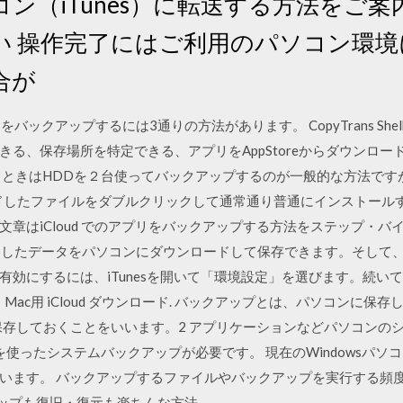
ン（iTunes）に転送する方法をご案
い 操作完了にはご利用のパソコン環境
合が
プリをバックアップするには3通りの方法があります。 CopyTrans She
、保存場所を特定できる、アプリをAppStoreからダウンロードし
るときはHDDを２台使ってバックアップするのが一般的な方法です
ードしたファイルをダブルクリックして通常通り普通にインストールすれ
章はiCloud でのアプリをバックアップする方法をステップ・バ
udに同期したデータをパソコンにダウンロードして保存できます。そして、
効にするには、iTunesを開いて「環境設定」を選びます。続いて「
 Mac用 iCloud ダウンロード. バックアップとは、パソコンに
保存しておくことをいいます。2 アプリケーションなどパソコンの
を使ったシステムバックアップが必要です。 現在のWindowsパソコ
います。 バックアップするファイルやバックアップを実行する頻度
アップも復旧・復元も楽ちんな方法.