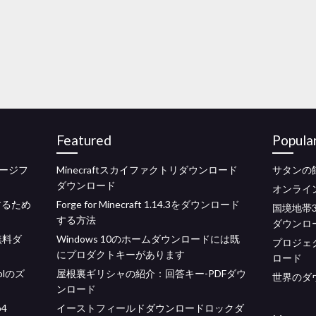
Featured
Popula
ョージフ
Minecraftスカイファクトリダウンロード
サタンの
ダウンロード
オンライ
するため
Forge for Minecraft 1.14.3をダウンロード
国境地帯
する方法
ダウンロ
r無料ダ
Windows 10のホームダウンロードには既
プロジェク
にプロダクトキーがあります
ロード
olのズ
屋根裏ギリシャの紹介：回答キー-PDFダウ
世界のダウ
ンロード
p4
イーストフィールドダウンロードロックダ