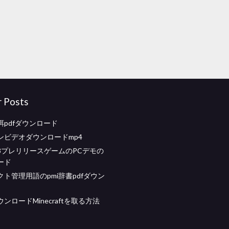
r Posts
餌pdfダウンロード
ンビデオダウンロードmp4
3プレリリースゲームのPCデモの
ード
ト管理用語のpmi辞書pdfダウン
ンロードMinecraftを取る方法