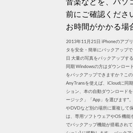
音楽などを、パソコ
前にご確認くださ
お時間がかかる場
2013年11月21日 iPhoneのア
タを安全・簡単にバックアップできる
日 大量の写真をバックアップす
同期 Windowsの方はダウンロ
をバックアップできますか？この文
AnyTransを使えば、iClo
ション、本の自動ダウンロードを有
ージック」「App」を選びます*。
やDVDなど別の場所に重複して
は、専用ソフトウェアやOS 機能
でバックアップ機能が搭載されて
ション] に移動します。 バック