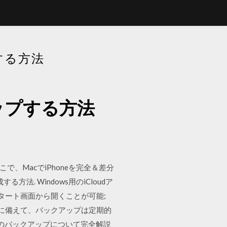
する方法
ップする方法
こで、MacでiPhoneを完全＆差分
法. Windows用のiCloudア
をスタート画面から開くことが可能;
濡れに備えて、バックアップは定期的
dのバックアップについて完全解説