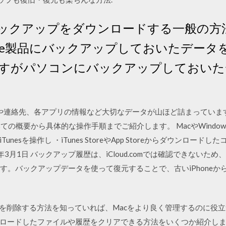
dバックアップをダウンロードする一般の方法 
pple製品にバックアップしておいたデー
すがパソコンにバックアップしておいた
eには写真や連絡先、各アプリの情報など大切なデータが山ほど詰まってい
いての概要から具体的な操作手順までご紹介します。 MacやWind
sを操作し ・iTunes StoreやApp Storeからダウンロードしたコ
年3月1日 バックアップ履歴は、iCloud.comでは確認できないため
します。バックアップデータを使って復元することで、古いiPhoneから
ルを削除する方法を知っていれば、Macをより良く管理するのに役
acでダウンロードしたファイルや履歴をクリアできる方法をいくつか紹介しましょ