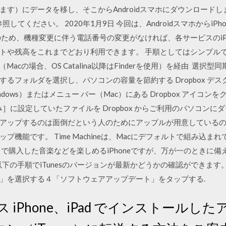
）にデータを移し、そこからAndroidスマホにダウンロードします。
」を参照してください。 2020年1月9日 今回は、Androidスマホから
のため、機種変更に伴う電話番号の変更がなければ、各サービスのiP
や残高をこれまでどおり利用できます。 手順としてはシンプルで、あ
Macの場合、OS Catalina以降はFinderを使用）を経由 選択
るフォルダを選択し、パソコンの容量を節約する Dropbox デス
dows）またはメニュー バー（Mac）にある Dropbox アイコン
み］に設定していたファイルを Dropbox からご利用のパソコン
ックアップするのは面倒だという人のためにアップルが用意しているのが、「
機能です。 Time Machineは、Macにデフォルトで組み込
ロードで購入した音楽などを楽しめるiPhoneですが、万が一のとき
、以下の手順でiTunesのバージョンが最新かどうかの確認ができま
」を選択する４「ソフトウェアアップデート」をタップする.
ビス iPhone、iPad でインストール