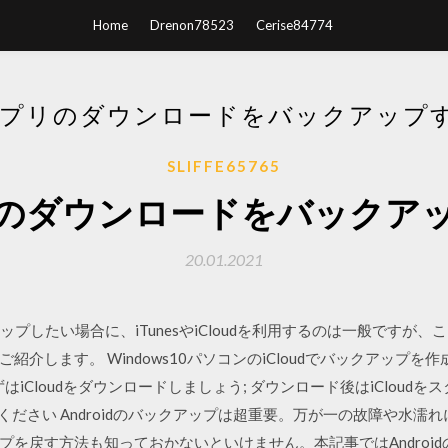
Home
Drenon78523
Cerise84774
アプリのダウンロードをバックアップ
SLIFFE65765
リのダウンロードをバックア
20.01.2021
アップしたい場合に、iTunesやiCloudを利用するのは一般ですが、こ
します。 Windows10パソコンのiCloudでバックアップを作成する方
はiCloudをダウンロードしましょう; ダウンロード後はiCloud
してください Androidのバックアップは超重要。万が一の故障や水
プを戻す方法も知っておかないといけません。本記事ではAndroi