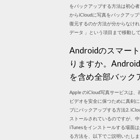
をバックアップする方法は初心者で
からiCloudに写真をバックア
復元するのか方法が分からなけれ
データ 」という項目まで移動し
Androidのス
りますか。Andr
を含め全部バック
Apple のiCloud写真サー
ビデオを安全に保つために真剣に取り
ブにバックアップする方法2. iClo
ストールされているのですが、中古
iTunesをインストールする場面は
る方法を、以下でご説明いたします。