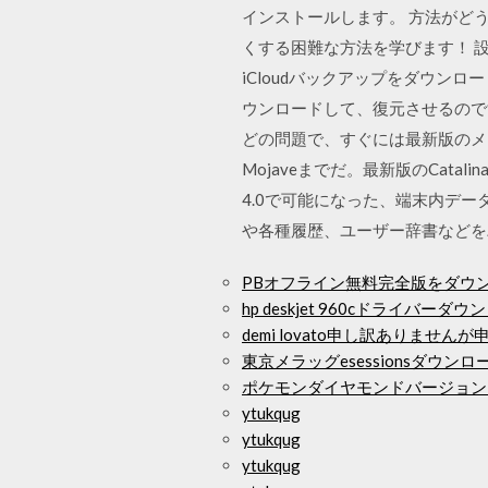
インストールします。 方法がどう
くする困難な方法を学びます！ 
iCloudバックアップをダウンロ
ウンロードして、復元させるので
どの問題で、すぐには最新版のメ
Mojaveまでだ。最新版のCatal
4.0で可能になった、端末内デー
や各種履歴、ユーザー辞書などを
PBオフライン無料完全版をダウ
hp deskjet 960cドライバーダウン
demi lovato申し訳ありませ
東京メラッグesessionsダウ
ポケモンダイヤモンドバージョンダウン
ytukqug
ytukqug
ytukqug