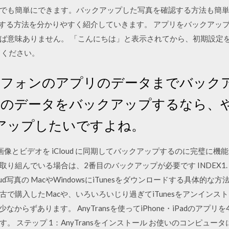
も簡単にできます。バックアップした写真を確認する方法も簡単なので
ップする方法を分かりやすく紹介していきます。 アプリをバックア
ば意味ありません。 「こんにちは」と表示されてから、初期設定をい
てください。
マートフォンのアプリのデータまでバッ
oidのデータをバックアップするなら
アップしたいですよね。
ビスは、画像とビデオを iCloud に同期してバックアップするのに完璧
組んでいる場合は、2番目のバックアップが必要です INDEX1. i
ud写真の MacやWindowsにiTunesをダウンロードする具体的な方法
で購入したMacや、いろいろいじり過ぎてiTunesをアンインス
少なからずあります。 AnyTransを使ってiPhone・iPadのア
 ステップ 1：AnyTransをインストール お使いのコンピュータに