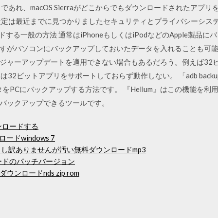
であれ、macOS Sierraがどこからでもダウンロードされたアプ
設定は最近までに見つかりましたセキュリティとプライバシーシステム
ードする一般の方法 通常はiPhoneもしくはiPodなどのApple製
すがパソコンにバックアップしておいたデータを入れることも可能
ジャーアップデートを適用できない場合もあるだろう。例えば32
inaは32ビットアプリをサポートしておらず動作しない。 「adb back
タをPCにバックアップする方法です。 『Helium』はこの機能を
バックアップできるツールです。
ンロードする
ロードwindows 7
んが申し訳ありませんが汚い無料ダウンロードmp3
ンロードのパッチバージョン
ロードnds zip rom