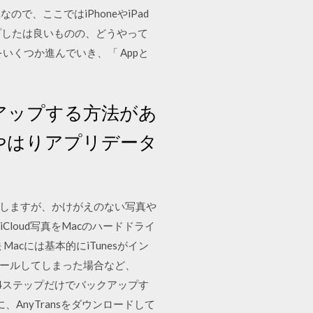
、ここではiPhoneやiPad
ップしたは良いものの、どうやって
くつか進んでいき、「 Appと
クアップする方法があ
、やはりアプリデータ
に機能しますが、かけがえのない写真や
Cloud写真をMacのハードドライ
 Macには基本的にiTunesがイン
トールしてしまった場合など、
プリを4ステップだけでバックアップす
、AnyTransをダウンロードして