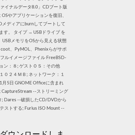
ファイナルデータ8.0」CDブート版
 OSやアプリケーションを復旧、
Dメディアにburnしてブートして
ます。 タイプ → USBドライブ を
、USBメモリをOSから見える状態
p4i、coot、PyMOL、Phenixらがサポ
ルイメージファイル FreeBSD-
バージョン：８; ゲストＯＳ：その他
：１０２４ＭＢ; ネットワーク：１
日 GNOME Officeに含まれ
 CaptureStream --ストリーミング
res --破損したCD/DVDから
る; Furius ISO Mount --
ジをダウンロードしま