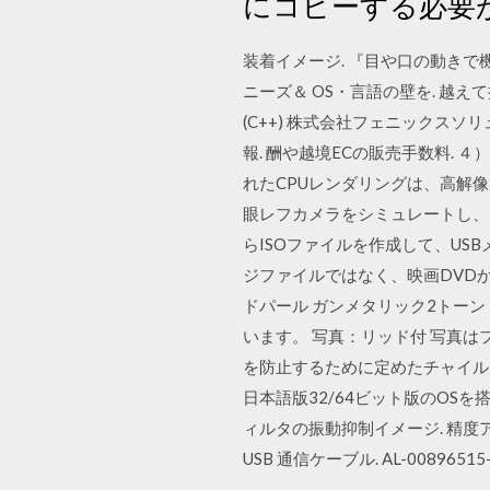
にコピーする必要が
装着イメージ. 『目や口の動きで機器を制御
ニーズ＆ OS・言語の壁を. 越えて
(C++) 株式会社フェニックスソリューシ
報. 酬や越境ECの販売手数料. ４
れたCPUレンダリングは、高解像
眼レフカメラをシミュレートし、F
らISOファイルを作成して、USB
ジファイルではなく、映画DVDから
ドパール ガンメタリック2トー
います。 写真：リッド付 写真は
を防止するために定めたチャイルドシー
日本語版32/64ビット版のOSを
ィルタの振動抑制イメージ. 精度ア
USB 通信ケーブル. AL-00896515-0□