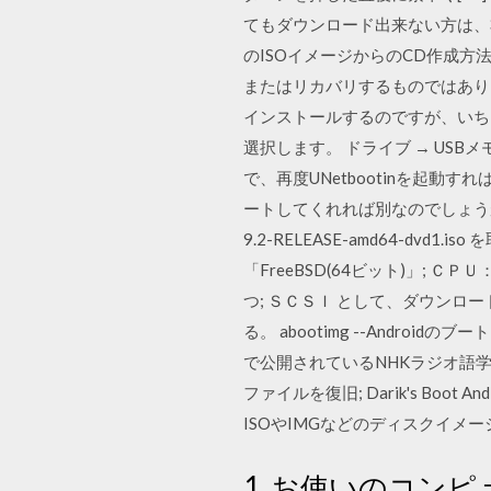
てもダウンロード出来ない方は、右クリ
のISOイメージからのCD作成
またはリカバリするものではありませ
インストールするのですが、いちいちb
選択します。 ドライブ → US
で、再度UNetbootinを起動すれば見え B
ートしてくれれば別なのでしょうがク
9.2-RELEASE-amd64-d
「FreeBSD(64ビット)」;
つ; ＳＣＳＩ として、ダウンロード
る。 abootimg --Androidのブ
で公開されているNHKラジオ語学講
ファイルを復旧; Darik's Boot 
ISOやIMGなどのディスクイメー
1. お使いのコン