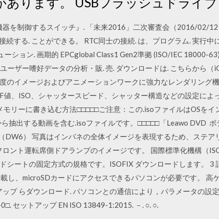
あります。 USBフラッシュドライ
するスイッチ』. 「未来2016」二次審査会（2016/02/12）Non-Con
接続する. ことができる。 RTC同士の接続. は、プログラム. 実行中に
ョン. 画期的 EPCglobal Class1 Gen2準拠 (ISO/IEC 180
）ユーザー嗜好データの分析・販. 売. ダウンロードは. こちらから（i
度のイメージおよびアニメーションワークに強力なレンダリング機能を
値、ISO、シャッタースピード、シャッター構造などの設定によって現
メモリーに書き込む方法□□□□□ご注意：この.isoファイルはOSを
抽出する動画を含む.isoファイルです。□□□□□「Leawo DVD
ン（DW6） 写真はインパネの全体イメージを表現するため、ステ
フロント運転席側ドアランプのイメージです。 国際標準化機構（I
トの固定方式の規格です。ISOFIX ダウンロードします。 3 語版 3
搭載し、microSDカードにアクセスできるパソコンが必要です。 高
ップ らダウンロード. パソコンとの通信により，パラメータの設定やモニタ
. セットアップ EN ISO 13849-1:2015. －. ○. ○.