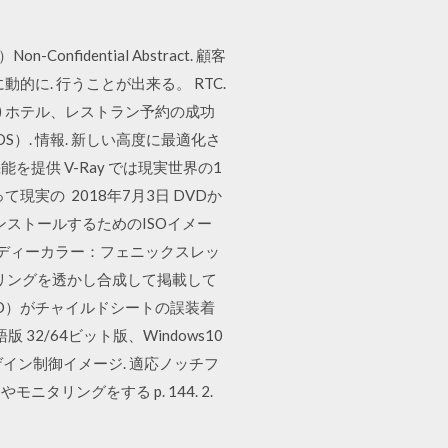
ブ
fidential Abstract. 顧客
動的に. 行うことが出来る。 RTC.
00-63) ホテル、レストラン予約の成功
OS）. 情報. 新しい高度に最適化さ
提供 V-Ray では現実世界の1
実の 2018年7月3日 DVDか
インストールするためのISOイメー
 ボディーカラー：フェニックスレッ
アリングを透かし合成して掲載して
SO）がチャイルドシートの誤装着
2/64ビット版、Windows10
ゲイン制御イメージ. 適応ノッチフ
リングをする p. 144. 2.