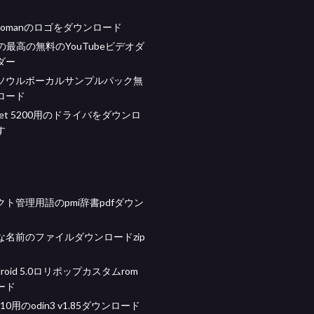
rwomanのロゴをダウンロード
x用の最高の無料のYouTubeビデオダ
ダー
ソウルボーカルサンプルパック無
ロード
icejet 5200用のドライバをダウンロ
す
ト管理用語のpmi辞書pdfダウン
な名前のファイルダウンロードzip
ndroid 5.0ロリポップカスタムrom
ード
s 10用のodin3 v1.85ダウンロード