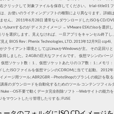
ックして 対象ファイルを保存してください。 trial-title01 
方法は、お使いのライティングソフトの種類により異なります。詳細は
ん。 2011年6月28日 通常ならダウンロードしたISOをCD/DV
urnするのが ディスクイメージ → VMware ESXのisoを選択し
Bメモリを選択します。見えなければ、一旦アプリをキャンセル終了し
IOS Rev : Phenix Technologies, LTD. 2013年12月9日 cc
ライアント環境としてはLinuxかWindowsが主。 その足回りと フ
vd1.iso を取得しました。2.4GBの巨大なファイルです。 仮想マシンの
 ＣＰＵ：仮想ソケット数：１、仮想ソケットあたりのコア数：１; メモリ
したISOファイルを仮想マシンのCDROMに当てて起動。 2012年1月5
ートイメージ用ツール; ABR2GBR --PhotoShopのブラシ(. の統計を取る;
座のダウンロードを自動化するためのツール コンテンツフィルタ; Da
And Nuke --OS不要で動くデータ完全削除ソフト --Webサイトの能力をテストす
ジをマウントしたり管理したりする; FUSE
ピュータのフォルダにISO CDイメー