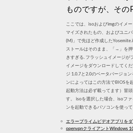
ものですが、その
ここでは、isoおよびimgのイ
マイズされたもの、およびユニバ
(M)」で先ほど作成したYosemite
ストールはそのまま、「→」を押
きすぎる. フラッシュイメージがフロ
イメージをダウンロードしてください
ジ 1.0.7と2.0のベータバー
ンによってはこの方法でBIOS
起動方法は必ず載ってます）冒頭に示した
す。 isoを選択した場合、is
ンを起動できるパソコンを使って
エラープライムビデオアプリをダ
openvpnクライアントWindows