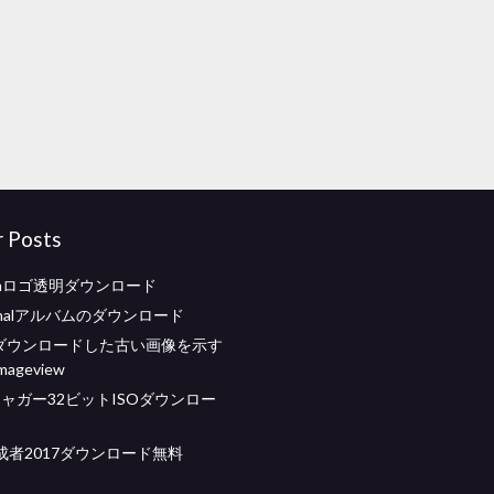
r Posts
gramロゴ透明ダウンロード
ternalアルバムのダウンロード
らダウンロードした古い画像を示す
imageview
Sジャガー32ビットISOダウンロー
成者2017ダウンロード無料