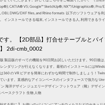
ktop®); CATIA® V5; Google™ SketchUp®; NX™/Unigraphics®; Pro/
STL, OBJ, DWG/DXF files, and Rhino formats 以下の
 インストールできる端末, インストールできる人, 利用できるライ
です。 【2D部品】打合せテーブルとパイ
】 2di-cmb_0002
Xt 5 評価版 製品版のすべての機能を90日間お試しいただけます。90
レンダリングが行えなくなります。最初のインストールにはWindows版Rhi
60 の VR ビデオを簡単にわずかな時間で制作しましょう！Twinm
います。直感的なアイコンベースのインタフェースで強力な Unrea
動車デザイン 海洋デザイン ジュエリーデザイン フットウェア（靴）デザイ
スペースクラフト 生物 人物
ロードを開始する前に 】 お使いのパソコンにアンチウィルスなどのセキ