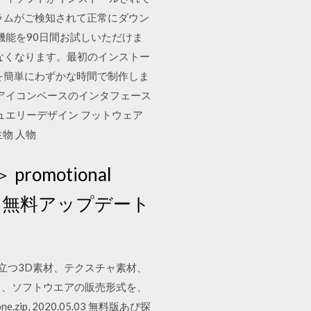
ラムがご検知されて正常にダウン
ての機能を90日間お試しいただけま
えなくなります。最初のインストー
 ビデオを簡単にわずかな時間で制作しま
なアイコンベースのインタフェース
ン ジュエリーデザイン フットウェア
物 人物
omotional
er 3』無料アップデート
に役立つ3D素材、テクスチャ素材、
う、ソフトウエアの販売形式を、
.zip, 2020.05.03 無料版あぴ探