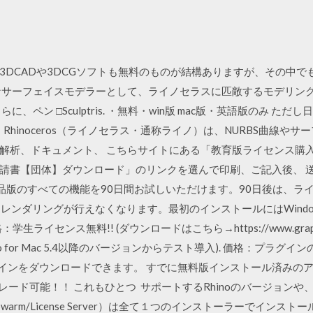
ー。 3DCADや3DCGソフトも無料のものが結構ありますが、その
なサーフェイスモデラーとして、ライノセラスに匹敵するモデリン
、ペン □Sculptris. ・無料・win版 mac版・英語版のみ 
hinoceros（ライノセラス・通称ライノ）は、NURBS曲線や
解析、ドキュメント、 こちらサイトにある「教育版ライセンス購入
請書【団体】ダウンロード」のリンクを選んで印刷、ご記入後、 送
5 評価版. 製品版のすべての機能を90日間お試しいただけます。90日後は
限りレンダリングが行えなくなります。最初のインストールにはWindows
生ライセンス無料!! (ダウンロードはこちら→https://www.graphisoft.co
ino for Mac 5.4以降のバージョンからテスト導入). 価格：プラグイン
ラグインをダウンロードできます。 すでに無料版インストール済みの
アップグレード可能！！ これもひとつ サポートするRhinoのバージョンや
/V-Ray Swarm/License Server）は全て１つのインストーラー