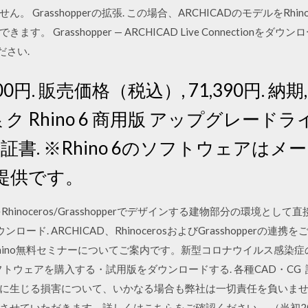
rasshopperの拡張. この場合、ARCHICADのモデルをRhinoce
rasshopper — ARCHICAD Live Connectionをダウンロード
ださい.
0円. 販売価格（税込）, 71,390円. 納期,
銀 ク Rhino 6 商用版 アップグレー
証書. ※Rhino 6のソフトウェアはメ
提供です。
inoceros/Grasshopperでデザインする建物部分の環境として直接利
onをダウンロード. ARCHICAD、RhinocerosおよびGrasshopperの連
no無料セミナーについてご案内です。新型コロナウイルス感染症の拡大を
フトウェアを購入する・試用版をダウンロードする. 各種CAD・C
に生じる損害について、いかなる場合も弊社は一切責任を負いません
ていただきます。詳しくはこちらをご確認ください。 （当初2020 Autode