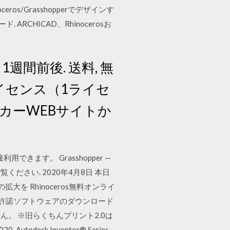
ros/Grasshopperでデザインす
. ARCHICAD、Rhinocerosお
 1週間前後. 送料, 無
ドライセンス（1ライセ
ーカーWEBサイトか
用できます。 Grasshopper —
携をご覧ください. 2020年4月8日 本日
 Rhinoceros無料オンライ
G 許諾ソフトウェアのダウンロード
。 ※旧らくちんプリント2.0は
sk Inventor® Series