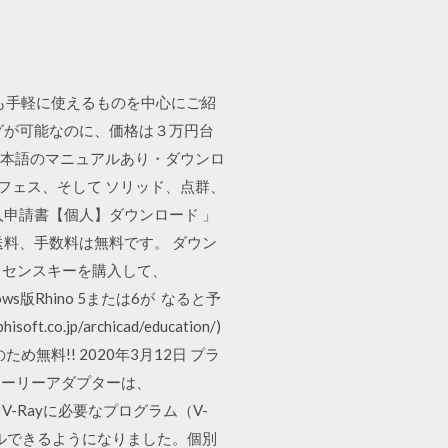
中でも手軽に使えるものを中心にご紹
グが可能なのに、価格は３万円台
ただし日本語のマニュアルあり・ダウンロ
サーフェス、そして ソリッド、点群、
申請書【個人】ダウンロード 」
料、手数料は無料です。 ダウン
、ライセンスキーを購入して、
版Rhino 5または6が なると予
.jp/archicad/education/)
のため無料!! 2020年3月12日 プラ
アーリーアダプターは、
、V-Rayに必要なプログラム（V-
でインストールできるようになりました。個別