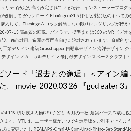
キュリティ設定が高く設定されている場合、インストーラープログ
損して ダウンロード Flamingo nXt 5 評価版 製品版のすべ
購入して、Flamingoをロック解除しない限りレンダリングが行
た 2020/07/13 高品質の画像、パノラマ、標準または360 の VR
、建築、建設、都市計画、造園の専門家向けに設計されています。直感的
購入 工業デザイン 建築 Grasshopper 自動車デザイン 海洋デザイ
トデザイン メカニカルデザイン 飛行機デザイン スペースクラフト 生
追加エピソード「過去との邂逅」＜アイン編＞ pr
 movie; 2020.03.26 『god eat
l.119 切り抜き人物(28) 子ども. 今月の一枚. 建築パース作成
きます。 VTLは、ユーザー様がいつでも最新版をご利用できるよ
 REALAPS-Omni-U-Com-Urad-Rhino-Set-StandAlone