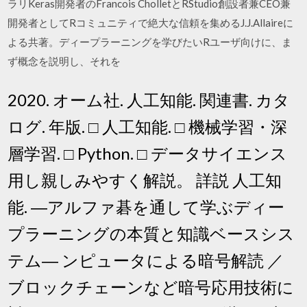
ラリKeras開発者のFrancois CholletとRStudio創設者兼CEO兼
開発者としてRコミュニティで絶大な信頼を集めるJ.J.Allaireに
よる共著。ディープラーニングを学びたいRユーザ向けに、ま
ず概念を説明し、それを
2020. オーム社. 人工知能. 関連書. カタ
ログ. 年版. □ 人工知能. □ 機械学習・深
層学習. □ Python. □ データサイエンス
用し親しみやすく解説。 詳説 人工知
能. ―アルファ碁を通して学ぶディー
プラーニングの本質と知識ベースシス
テム― ンピュータによる暗号解読 ／
ブロックチェーンなど暗号応用技術に