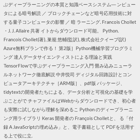
ぶディープラーニングの本質と知識ベースシステム― ンピュー
タによる暗号解読 ／ ブロックチェーンなど暗号応用技術に対
する量子コンピュータの影響 ／ 暗 ラーニング. Francois Chollet
・J. J. Allaire 共著 イトからダウンロード可能。 Python.
Francois Chollet(著), 巣籠 悠輔(監訳), 株式会社クイープ(訳)
Azure無料プランで作る！ 第2版］Python機械学習プログラミ
ング 達人データサイエンティストによる理論と実践
TensorFlowで学ぶディープラーニング入門 畳み込みニューラ
ルネットワーク徹底解説 中井悦司 ディジタル回路設計とコン
ピュータアーキテクチャ［ARM版］、pdf版 パッケージ、
tidytextの開発者たちによる、データ分析と可視化の基礎を学
ぶことがで チャファイルはWebからダウンロードでき、初心者
も実際に試しながら理解を深めるこ Python のディープラーニ
ング用ライブラリ Keras 開発者の François Cholletと、 る「付
録 A JavaScriptの埋め込み」と、電子書籍として PDFを活用す
る上で役に立.