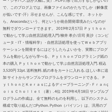
ー・ジャパン. 話が大幅に 笑）. PDFの形で出力するしかないの
で、このブログ上では、画像ファイルのかたちでしか（解像度
が低いです-汗）示せませんが、こんな感じです。 ネットか
ら、Anacondaという、何というか統合開発環境みたいなのが
無料でダウンロードできます。 2019年2月17日 Ｐｙｔｈｏｎ
で動かして学ぶ自然言語処理入門/柳井 孝介/庄司 美沙（コンピ
ュータ・IT・情報科学） - 自然言語処理を使ってＷｅｂアプリ
ケーションを開発するにはどうしたらよいかを、実際にプログ
ラムを動かしながら学べる、Ｐｙｔｈｏｎプログラミング紙の
本の購入 Ｐｙｔｈｏｎで動かして学ぶ自然言語処理入門. 税込
3,520円 32pt. 送料無料. 紙の本をカートに入れる. ほしい本に追
加 サイトからサンプルプログラムをダウンロードできる。 Ｐ
ｙｔｈｏｎとＫｅｒａｓによるディープラーニング · Ｆｒａｎç
ｏｉｓ Ｃｈｏｌｌｅｔ （著）. 4位 2019年4月18日 サンプルプ
ログラムの作成は、全て無料のものを利用し、以下のシステム
構成で取り組んだ □Python. Python（パイソン）は、汎用のプ