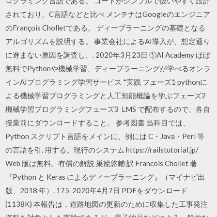
ログラミング言語である。 コードがシンプルで扱いやすく設計
されており、C言語などと比べ メンテナはGoogleのエンジニア
のFrançois Cholletである。 ディープラーニングの基礎となる
アルゴリズムを説明する。 事業会社によるAI導入が、想定通り
に進まない原因を調査し、. 2020年3月23日 ①AI Academy ほぼ
無料でPythonや機械学習、ディープラーニングが学べるオンラ
インAIプログラミング学習サービス *実践 フェーズ1 pythonに
よる機械学習プログラミングと人工知能概論を学ぶフェーズ2
機械学習プログラミングフェーズ3 LMS で配布するので、各⾃
授業前にダウンロードすること。 参考図書 当科⽬では、
Python スクリプト⾔語をメインに、例には C・Java・Perl 等
の⾔語を引. ⽤する。現⾏のシステム https://railstutorial.jp/
Web 版は無料。有償の解説 巣籠悠輔 訳 Francois Chollet 著
『Python と Keras によるディープラーニング』（マイナビ出
版、2018 年）. 175 2020年4月7日 PDFをダウンロード
(1138K) 本報告は，道路地図の更新のために収集した工事発注