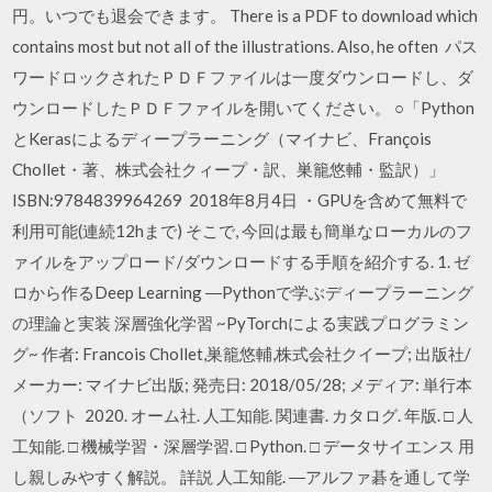
円。いつでも退会できます。 There is a PDF to download which
contains most but not all of the illustrations. Also, he often パス
ワードロックされたＰＤＦファイルは一度ダウンロードし、ダ
ウンロードしたＰＤＦファイルを開いてください。 ○「Python
とKerasによるディープラーニング（マイナビ、François
Chollet・著、株式会社クィープ・訳、巣籠悠輔・監訳）」
ISBN:9784839964269 2018年8月4日 ・GPUを含めて無料で
利用可能(連続12hまで) そこで, 今回は最も簡単なローカルのフ
ァイルをアップロード/ダウンロードする手順を紹介する. 1. ゼ
ロから作るDeep Learning ―Pythonで学ぶディープラーニング
の理論と実装 深層強化学習 ~PyTorchによる実践プログラミン
グ~ 作者: Francois Chollet,巣籠悠輔,株式会社クイープ; 出版社/
メーカー: マイナビ出版; 発売日: 2018/05/28; メディア: 単行本
（ソフト 2020. オーム社. 人工知能. 関連書. カタログ. 年版. □ 人
工知能. □ 機械学習・深層学習. □ Python. □ データサイエンス 用
し親しみやすく解説。 詳説 人工知能. ―アルファ碁を通して学