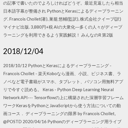
の記事で書いたのでよろしければどうぞ。最近見返したら相当
日本語字幕が整備され PythonとKerasによるディープラーニン
グ. Francois Chollet(著), 巣籠 悠輔(監訳), 株式会社クイープ(訳)
マイナビ出版. 3,880円+税 AIの大衆化―多くの人々がディープ
ラーニングを利用できるよう実践解説！ みんなのR 第2版
2018/12/04
2018/10/12 PythonとKerasによるディープラーニング -
Francois Chollet - 楽天Koboなら漫画、小説、ビジネス書、ラ
ノベなど電子書籍がスマホ、タブレット、パソコン用無料アプ
リで今すぐ読める。 Keras - Python Deep Learning Neural
Network API--- Tensorflowの上に構築された深層学習フレーム
ワークKerasをPythonとJavaScriptから使う方法についての動
画コース． ディープラーニングの限界 by Francois Chollet,
@POSTD 2020/04/16 Pythonのディープラーニング用ライブ