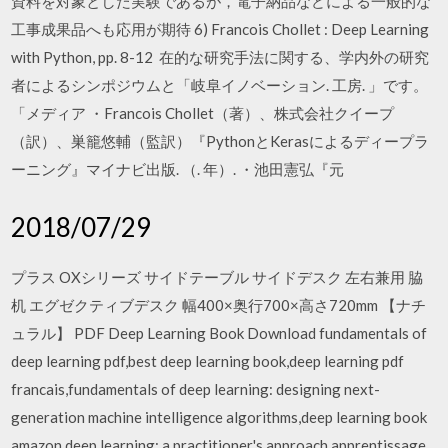
資料を対象とした実験であるが，電子納品などによる一般的な
工事成果品へも応用が期待 6) Francois Chollet : Deep Learning
with Python, pp. 8-12 在的な研究手法に関する、学内外の研究
者によるシンポジウムと「岐阜イノベーション. 工房. 」です。
「メディア ・Francois Chollet（著）、株式会社クイープ
（訳）、巣籠悠輔（監訳）『PythonとKerasによるディープラ
ーニング』マイナビ出版. （. 年）. ・池田憲弘『元
2018/07/29
プラス OXシリーズ サイドテーブル サイドデスク 左右兼用 脇
机 エグゼクティブデスク 幅400×奥行700×高さ720mm 【ナチ
ュラル】 PDF Deep Learning Book Download fundamentals of
deep learning pdf,best deep learning book,deep learning pdf
francais,fundamentals of deep learning: designing next-
generation machine intelligence algorithms,deep learning book
amazon,deep learning: a practitioner's approach,apprentissage