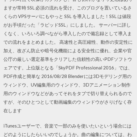
ますが常時 SSL 必須の流れを受け、このブログを置いているさ
くらの VPSサーバにもやっと SSL を導入しました！SSL は値段
がお手頃だった「ラピッドSSL」にしました。 サーバーに詳し
くなく、いろいろ調べながら導入したので備忘録として導入ま
での流れをまとめました。 高速性と高圧縮性、動作の安定性に
加え、改ざん防止や暗号化機能による安全性に優れ、企業や官
公庁の厳しい選定基準をクリアした信頼性の高いPDFソフトウ
ェアです。上位版となる「SkyPDF Professional 2016」では、
PDF作成と簡単な 2016/08/28 Blenderには3Dモデリング用の
ウィンドウ、UV編集用のウィンドウ、3Dアニメーション制作
用のウィンドウなどがあってそれをタブで切り替えられるので
すが、そのひとつとして動画編集のウィンドウがさりげなく存
在します
iTunesユーザーで、音楽で一部のみを使いたいという場合には
どのようにしたらいいのでしょうか。曲の編集については、わ