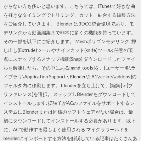
からない方も多いと思います。こちらでは、iTunesで好きな曲
を好きなタイミングでトリミング、カット、結合する編集方法
をご紹介していきます。 Blender は3DCG統合環境であり、モ
デリングから動画編集まで非常に多くの機能を持っています。
その一部を以下にご紹介します。 Meshポリゴンモデリング. 押
し出し(Extrude)ツールやナイフカット(knife)ツール; 任意の頂
点にスナップするスナップ機能(Snap) ダウンロードしたファイ
ルを解凍したら、その中にある[mmd_tools]を、[ユーザー名\ラ
イブラリ\Application Support \ Blender\2.81\scripts\addons]の
フォルダ内に移動します。 blenderを立ち上げて、[編集]＞[プ
リファレンス]を選択。 ステップ1. Blenderをダウンロードして
インストールします. 拡張子がACのファイルをサポートするシ
ステムにBlenderまたは同様のソフトウェアがない場合は、最
初にダウンロードしてインストールする必要があります。以下
に、ACで動作する最もよく使用される マイクラワールドを
blenderにインポートする方法を解説している記事はたくさんあ