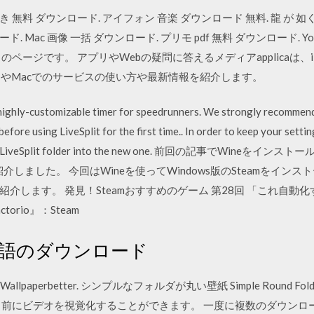
き 無料 ダウンロード. アイフォン 音楽 ダウンロード 無料. 龍 が 如く
ード. Mac 画像 一括 ダウンロード. プリモ pdf 無料 ダウンロード.
ページです。 アプリやWebの疑問に答えるメディアapplicaは、
wsやMacでのサービスの使い方や最新情報を紹介します。
, highly-customizable timer for speedrunners. We strongly recommen
efore using LiveSplit for the first time.. In order to keep your setti
your old LiveSplit folder into the new one. 前回の記事でWineを
紹介しました。 今回はWineを使ってWindows版のSteamをインス
介します。 発見！Steamおすすめのゲーム 第28回 「これ自動
rio』：Steam
言語のダウンロード
lpaperbetter. シンプルなフォルダが丸い壁紙 Simple Round Fold
る前にビデオを視覚化することができます。 一度に複数のダウンロ