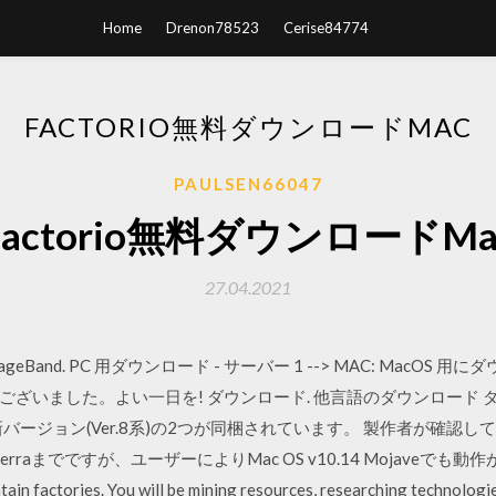
Home
Drenon78523
Cerise84774
FACTORIO無料ダウンロードMAC
PAULSEN66047
Factorio無料ダウンロードMa
27.04.2021
and. PC 用ダウンロード - サーバー 1 --> MAC: MacOS 用にダウ
ざいました。よい一日を! ダウンロード. 他言語のダウンロード 
最新バージョン(Ver.8系)の2つが同梱されています。 製作者が確認している対
.12 Sierraまでですが、ユーザーによりMac OS v10.14 Mojaveでも動
tain factories. You will be mining resources, researching technologie