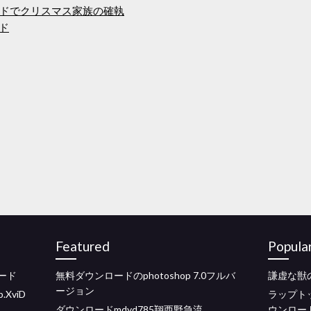
ドでクリスマス家族の確執
ード
Featured
Popula
ロード
無料ダウンロードのphotoshop 7.0フルバ
謙虚な獣の
ージョン
.XviD
ラップト
ダウンロードmdyd785翔西野急流
ウンロー