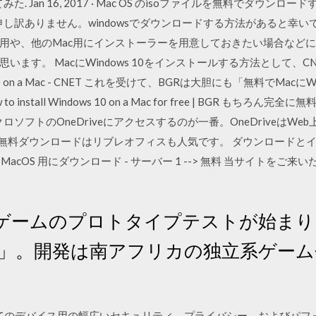
. Jan 16, 2017 · Mac OS のisoファイルを無料でダウ
申し訳ありません。windowsでダウンロードする方法があると幸い
や、他のMac用にインストーラーを用意しておきたい場合などに、 
ます。 MacにWindows 10をインストールする方法として、
dows 10 on a Mac - CNET これを受けて、BGRは大胆にも「無料でMa
nstall Windows 10 on a Mac for free | BGR もちろ
クロソフトのOneDriveにアクセスするのが一番。OneDriveはW
無料ダウンロードはリブレオフィスも人気です。 ダウンロードとインストール
MAC: MacOS 用にダウンロード - サーバー 1 --> 無料 当サイト
ゲームのプロトタイプテストが始まり
TH」。開発は南アフリカの独立系ゲーム会社「
ある、すべてのデバイス用の幅広いセキュリティ、プライバシー、およびパ