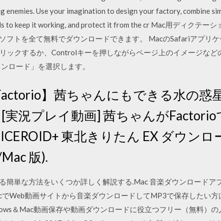
g enemies. Use your imagination to design your factory, combine si
t skills to keep it working, and protect it from the cr
ソフトを全て無料でダウンロードできます。 MacのSafariアプリ
リックするか、Controlキーを押しながらページ上のイメージな
ウンロード」を選択します。
 【Factorio】茜ちゃんにもできる水の
ck】 [実況プレイ動画] 茜ちゃんがFactori
ICEROID+ 東北きりたん EX ダウン
/Mac 版).
る簡単な方法をいくつか詳しく解説する.Mac 音楽ダウンロードアプ
acでWeb動画サイトから音楽ダウンロードしてMP3で保存したい方
ndows＆Mac動画保存や動画ダウンロードに役立つフリー（無料）