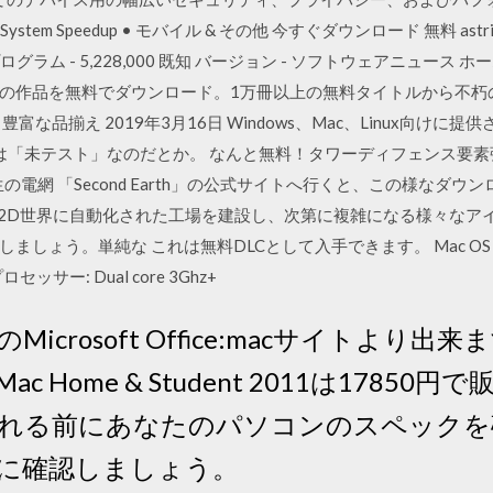
System Speedup • モバイル & その他 今すぐダウンロード 無料 as
000 認識 プログラム - 5,228,000 既知 バージョン - ソフトウェアニュ
の作品を無料でダウンロード。1万冊以上の無料タイトルから不朽
品揃え 2019年3月16日 Windows、Mac、Linux向けに提供さ
x版は「未テスト」なのだとか。 なんと無料！タワーディフェンス要素強化の
の電網 「Second Earth」の公式サイトへ行くと、この様なダウン
限に広がる2D世界に自動化された工場を建設し、次第に複雑になる様々な
。単純な これは無料DLCとして入手できます。 Mac OS X. SteamO
t); プロセッサー: Dual core 3Ghz+
crosoft Office:macサイトより
e for Mac Home & Student 2011は1
れる前にあなたのパソコンのスペックを
に確認しましょう。