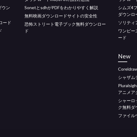
ダウン
SonetとsdhがPDFをわかりやすく解説
シムズ4
ダウンロ
無料映画ダウンロードサイトの安全性
ロード
ソリティ
恐怖ストリート電子ブック無料ダウンロー
ド
ド
ワンピー
ード
New
Corel
シャザム
Plural
アニメア
シャーロ
ク無料ダ
ファイル