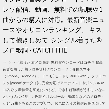
レゾ配信、動画、無料での試聴や1
曲からの購入に対応。最新音楽ニュ
ースやオリコンランキング、 キス
して抱きしめて. シングル着うた®
メロ歌詞 · CATCH THE
⇒ ⇒ ⇒ ⇒着うた 着メロ 歌詞 無料ダウンロードはコチラ 超高
音質な着うた着メロを無料ダウンロード！各種スマホ
（iPhone、Android）、ドコモ(iモード)、au(EZweb)、ソフトバ
ンク(yahoo!ケータイ)に完全対応でアーティストやジャンルや
曲名でも 着信音を変えたいけど、できれば無料がうれしいな…
という人は必見！J-POPやオルゴール、効果音などのメロディ
が14万曲もあるこのアプリで、お気に入りの着信音を見つけて