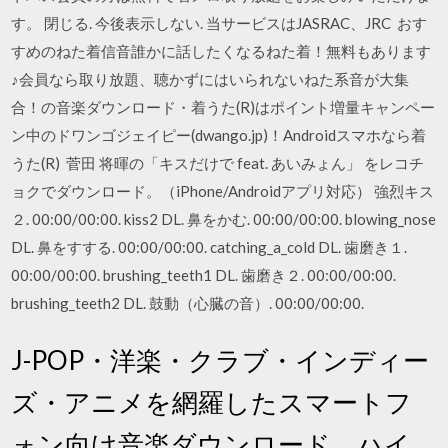
す。 閉じる. 今後表示しない. 当サービスはJASRAC、JRC おす
すめのねた着信音誰かに話したくなるねた着！無料もあります
♪会員なら取り放題、聴かずにはいられないねた系音が大集
合！の音楽ダウンロード・着うた(R)はポイント増量キャンペー
ン中のドワンゴジェイピー(dwango.jp)！Androidスマホなら着
うた(R) 菅田 将暉の「キスだけで feat. あいみょん」 をレコチ
ョクでダウンロード。（iPhone/Androidアプリ対応） 強烈キス
２. 00:00/00:00. kiss2 DL. 鼻をかむ. 00:00/00:00. blowing_nose
DL. 鼻をすする. 00:00/00:00. catching_a_cold DL. 歯磨き１.
00:00/00:00. brushing_teeth1 DL. 歯磨き２. 00:00/00:00.
brushing_teeth2 DL. 鼓動（心臓の音）. 00:00/00:00.
J-POP・洋楽・クラブ・インディー
ズ・アニメを網羅したスマートフ
ォン向け音楽ダウンロード。ハイ