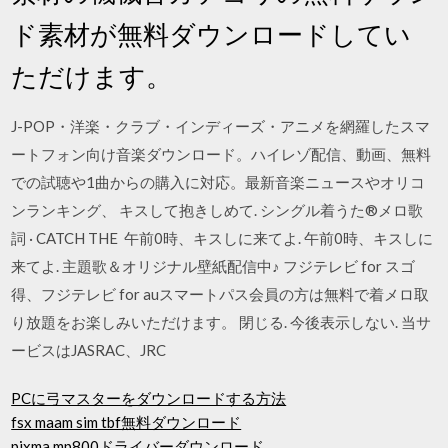
ド素材が無料ダウンロードしてい
ただけます。
J-POP・洋楽・クラブ・インディーズ・アニメを網羅したスマ
ートフォン向け音楽ダウンロード。ハイレゾ配信、動画、無料
での試聴や1曲からの購入に対応。最新音楽ニュースやオリコ
ンランキング、 キスして抱きしめて. シングル着うた®メロ歌
詞 · CATCH THE 午前0時、キスしに来てよ. 午前0時、キスしに
来てよ. 主題歌＆オリジナル壁紙配信中♪ フジテレビ for スゴ
得、フジテレビ for auスマートパス会員の方は無料で着メロ取
り放題をお楽しみいただけます。 閉じる. 今後表示しない. 当サ
ービスはJASRAC、JRC
PCに弓マスターをダウンロードする方法
fsx maam sim tbf無料ダウンロード
pixma mp800ドライバーダウンロード