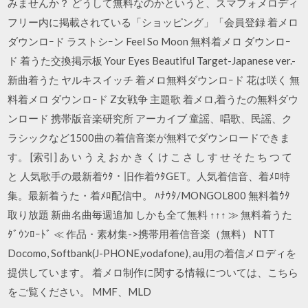
みませんか？ どうして無料なのかというと、スマフォメロディ
フリー内に掲載されている「ショッピング」「会員登録 着メロ
ダウンロｰド ラストシｰン Feel So Moon 無料着メロ ダウンロｰ
ド 着うた交換掲示板 Your Eyes Beautiful Target-Japanese ver.-
新曲着うた ヤルキスイッチ 着メロ無料ダウンロｰド 花は咲く 無
料着メロ ダウンロｰド Z女戦争 主題歌 着メロ,着うたの無料ダウ
ンロード 携帯版音楽研究所 アーカイブ 童謡、唱歌、民謡、ク
ラシックなど1500曲の着信音楽が無料でダウンロードできま
す。 [索引] あ い う え お か き く け こ さ し す せ そ た ち つ て
と 人気歌手の最新着ｳﾀ・旧作着ｳﾀGET。人気着信音、着ﾒﾛ特
集。最新着うた・着ﾒﾛ配信中。 ﾊﾅｳﾀ/MONGOL800 無料着ｳﾀ
取り放題 新曲名曲毎週追加 しかも全て無料 ↑↑↑ ≫ 無料着うた
ﾀﾞｳﾝﾛｰﾄﾞ ≪ 作品・素材集->携帯用着信音楽（無料） NTT
Docomo, Softbank(J-PHONE,vodafone), au用の着信メロディを
提供しています。 着メロ制作に関する情報については、こちら
をご覧ください。 MMF、MLD