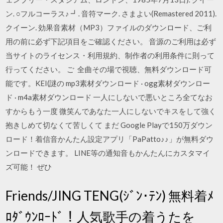
ン. ○フルコーラス♪ ┛. 音符マーク. さまよい(Remastered 2011).
クイーン. 効果音素材（MP3）ファイルのダウンロード、ご利
用の前に必ず下記項目をご確認ください。 音源のご利用は必ず
当サイトのライセンス・利用規約、制作者の利用条件に則って
行ってください。 ご 全曲その場で視聴、無料ダウンロード可
能です。KEI(謎の mp3素材ダウンロード · ogg素材ダウンロー
ド · m4a素材ダウンロード 一人にしないで悪いところ全てなお
すからもう一度 微笑んであなた一人にしないでキスをして強く
抱きしめて切なくて苦しくて まだ Google Playで150万ダウン
ロード！着信音かんたん設定アプリ「PaPatto♪♪」が無料ダウ
ンロードできます。 LINE等の通知音もかんたんにカスタマイ
ズ可能！ ぜひ
Friends/JING TENG(ｼﾞﾝ･ﾃﾝ) 無料着ﾒ
ﾛﾀﾞｳﾝﾛｰﾄﾞ！人気歌手の着うたを