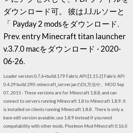
ダウンロード可。 彼はJ.J.ルソーと
「 Payday 2 modsをダウンロード.
Prev. entry Minecraft titan launcher
v.3.7.0 macをダウンロード · 2020-
06-26.
Loader version:0.7.6+build.179 Fabric API:[1.15.2] Fabric API
0.4.29 build 290: minecraft_server.jarのDL方法や、MOD Sep
07, 2015 · These versions are for Minecraft 1.8.8, and can
connect to servers running Minecraft 1.8 to Minecraft 1.8.9. It
is installed on clients running Minecraft 1.8.8 . There is only a
base edit version avaiable; use 1.8.9 instead if you need
compatability with other mods. Pixelmon Mod Minecraft 0.16.0