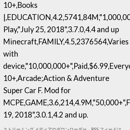
10+,Books
|,EDUCATION,4.2,5741,84M,"1,000,00
Play,"July 25, 2018",3.7.0,4.4 and up
Minecraft,FAMILY,4.5,2376564,Varies
with
device,"10,000,000+",Paid,$6.99,Ever
10+,Arcade;Action & Adventure
Super Car F. Mod for
MCPE,GAME,3.6,214,4.9M,"50,000+",Fr
19, 2018",3.0.1,4.2 and up.
ストリーミング メディアのダウンローダー。RSS フィードは、